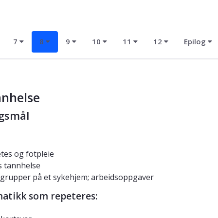
7
8
9
10
11
12
Epilog
nnhelse
gsmål
tes og fotpleie
s tannhelse
grupper på et sykehjem; arbeidsoppgaver
tikk som repeteres: