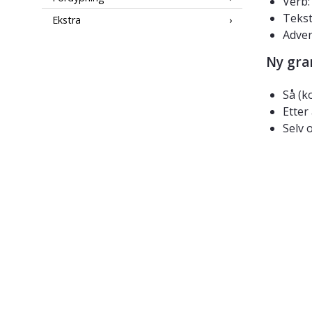
Verb:
Tekst
Ekstra
Adver
Ny gra
Så (k
Etter
Selv o