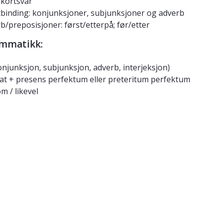
 kortsvar
binding: konjunksjoner, subjunksjoner og adverb
b/preposisjoner: først/etterpå; før/etter
mmatikk:
onjunksjon, subjunksjon, adverb, interjeksjon)
 at + presens perfektum eller preteritum perfektum
m / likevel