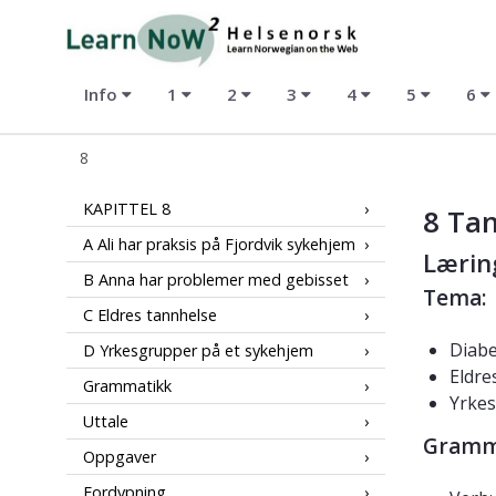
LearnNoW2-hs
Info
1
2
3
4
5
6
8
8
KAPITTEL 8
8 Ta
A Ali har praksis på Fjordvik sykehjem
Lærin
B Anna har problemer med gebisset
Tema:
C Eldres tannhelse
Diabe
D Yrkesgrupper på et sykehjem
Eldre
Grammatikk
Yrkes
Uttale
Gramma
Oppgaver
Fordypning