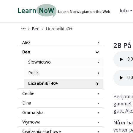
Info
LearnNoW-pl
Ben
Liczebniki 40+
2B LearnNoW
Alex
2B På
Ben
Słownictwo
Polski
Liczebniki 40+
Cecilie
Benjamin
Dina
gammel. H
gutt, Ale
Gramatyka
Wymowa
Nå er ha
venter på
Ćwiczenia słuchowe