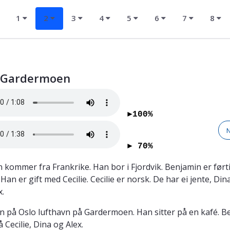
1
2
3
4
5
6
7
8
 Gardermoen
►100%
► 70%
 kommer fra Frankrike. Han bor i Fjordvik. Benjamin er førti
an er gift med Cecilie. Cecilie er norsk. De har ei jente, Din
x.
n på Oslo lufthavn på Gardermoen. Han sitter på en kafé. B
 Cecilie, Dina og Alex.