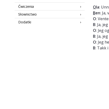
Ćwiczenia
O
la
: Unn
B
en
: Ja,
Słownictwo
O
: Vente
Dodatki
B
: Ja, je
O
: Jeg o
B
: Ja, j
O
: Jeg h
B
: Takk 