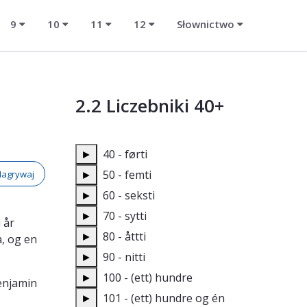
9
10
11
12
Słownictwo
2.2 Liczebniki 40+
►
40 - førti
►
50 - femti
Nagrywaj
►
60 - seksti
►
70 - sytti
 år
►
80 - åttti
a, og en
►
90 - nitti
►
100 - (ett) hundre
enjamin
►
101 - (ett) hundre og én