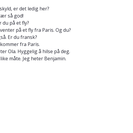
skyld, er det ledig her?
 vær så god!
r du på et fly?
g venter på et fly fra Paris. Og du?
gså. Er du fransk?
eg kommer fra Paris.
eter Ola. Hyggelig å hilse på deg.
i like måte. Jeg heter Benjamin.