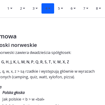
1
2
3
4
5
6
7
8
ymowa
łoski norweskie
norweski zawiera dwadzieścia spółgłosek:
, G, H, J, K, L, M, N, P, Q, R, S, T, V, W, X, Z
c, q, w, x, z > są rzadkie i występują głównie w wyrazach
onych (camping, quiz, watt, xylofon, pizza).
a
Polska głoska
Jak polskie < b > w «bal»