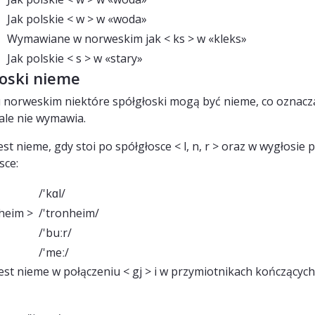
Jak polskie < w > w «woda»
Wymawiane w norweskim jak < ks > w «kleks»
Jak polskie < s > w «stary»
łoski nieme
 norweskim niektóre spółgłoski mogą być nieme, co oznacza
 ale nie wymawia.
est nieme, gdy stoi po spółgłosce < l, n, r > oraz w wygłosie p
sce:
/'kɑl/
heim >
/'tronheim/
>
/'buːr/
/'meː/
jest nieme w połączeniu < gj > i w przymiotnikach kończących