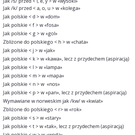
Jak /s/ przed < i, e, y > w «wysoki»
Jak /k/ przed < a, o, u > w «kolega»
Jak polskie < d > w «dom»
Jak polskie < f > w «fosa»
Jak polskie < g > w «gol»
Zbliżone do polskiego < h > w «chata»
Jak polskie < j > w «jak»
Jak polskie < k > w «kawa», lecz z przydechem (aspiracją)
Jak polskie < l > w «lampa»
Jak polskie < m > w «mapa»
Jak polskie < n > w «nos»
Jak polskie < p > w «pan», lecz z przydechem (aspiracją)
Wymawiane w norweskim jak /kw/ w «kwiat»
Zbliżone do polskiego < r> w «rok»
Jak polskie < s > w «stary»
Jak polskie < t > w «tak», lecz z przydechem (aspiracją)
Jak polskie < w > w «woda»