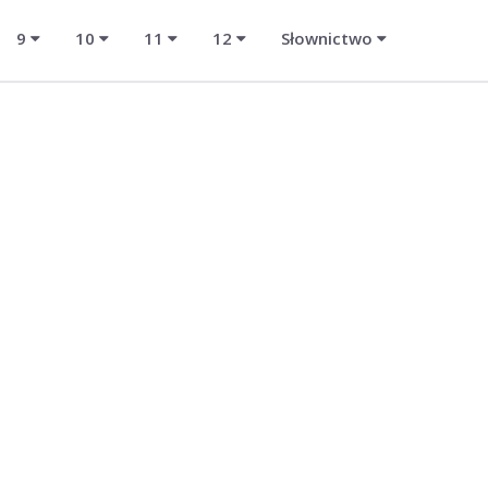
9
10
11
12
Słownictwo