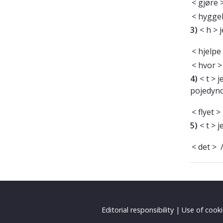
< gjøre 
< hygge
3)
< h > j
< hjelpe
< hvor 
4)
< t > 
pojedync
< flyet >
5)
< t > 
< det >
Editorial responsibility
|
Use of cook