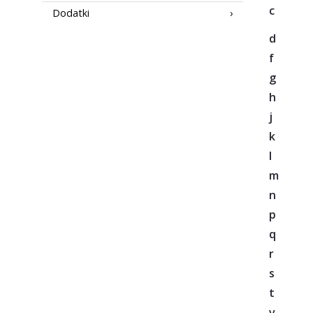
c
Dodatki
d
f
g
h
j
k
l
m
n
p
q
r
s
t
v