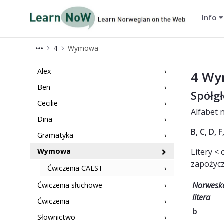
Info
LearnNoW-pl
4
Wymowa
4 Wymowa LearnNoW
Alex
4 W
Ben
Spółg
Cecilie
Alfabet 
Dina
B, C, D, F
Gramatyka
Wymowa
Litery < 
zapożycz
Ćwiczenia CALST
Norwesk
Ćwiczenia słuchowe
litera
Ćwiczenia
b
Słownictwo