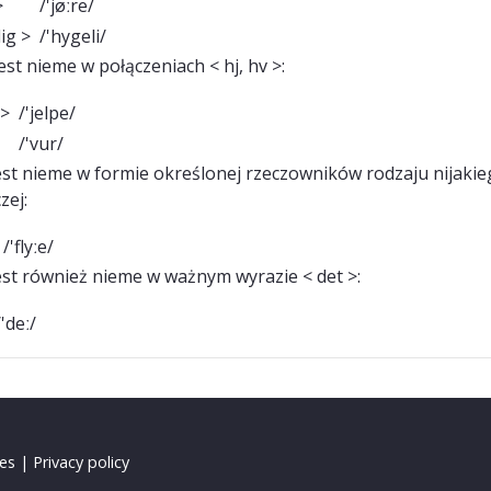
>
/'jøːre/
lig >
/'hygeli/
est nieme w połączeniach < hj, hv >:
 >
/'jelpe/
>
/'vur/
jest nieme w formie określonej rzeczowników rodzaju nijakie
zej:
/'flyːe/
jest również nieme w ważnym wyrazie < det >:
/'deː/
ies
|
Privacy policy