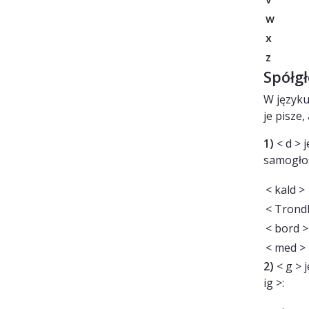
w
x
z
Spółg
W języku
je pisze,
1)
< d > j
samogło
< kald >
< Trond
< bord 
< med >
2)
< g > 
ig >: