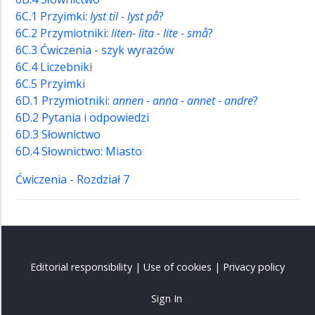
6C.1 Przyimki:
lyst til - lyst på
?
6C.2 Przymiotniki:
liten- lita - lite - små
?
6C.3 Ćwiczenia - szyk wyrazów
6C.4 Liczebniki
6C.5 Przyimki
6D.1 Przymiotniki:
annen - anna - annet - andre
?
6D.2 Pytania i odpowiedzi
6D.3 Słownictwo
6D.4 Słownictwo: Miasto
Ćwiczenia - Rozdział 7
Editorial responsibility
|
Use of cookies
|
Privacy policy
Sign In