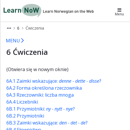
×
LearnNoW-pl
Menu
Alex
6
Ćwiczenia
Ben
6 Ćwiczenia LearnNoW
MENU
Cecilie
6 Ćwiczenia
Dina
Gramatyka
Wymowa
(Otwiera się w nowym oknie)
Ćwiczenia
6A.1 Zaimki wskazujące:
denne - dette - disse
?
słuchowe
6A.2 Forma określona rzeczownika
Ćwiczenia
6A.3 Rzeczowniki: liczba mnoga
6A.4 Liczebniki
Słownictwo
6B.1 Przymiotniki:
ny - nytt - nye
?
Dodatki
6B.2 Przymiotniki
6B.3 Zaimki wskazujące:
den - det - de
?
6B.4 Słownictwo