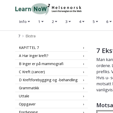
LearnNoW2-hs
Info
1
2
3
4
5
6
7
Ekstra
Ekstra
KAPITTEL 7
7 Eks
A Har Inger kreft?
Man kan 
B Inger er på mammografi
ordene. L
prefiks.
C Kreft (cancer)
Hvis u- s
D Kreftforebygging og -behandling
motsatt 
Grammatikk
vanligvi
Uttale
Motsat
Oppgaver
Fordypning