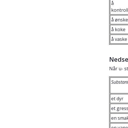
å
kontrol
å ønske
å koke
å vaske
Nedse
Når u- s
Substant
et dyr
et gres
en sma
en vane