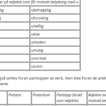
r på adjektiv som får motsatt betydning med u-
ig
ubehagelig
g
uforsiktig
uhøflig
uklar
umoden
umulig
unormal
usunn
gså settes foran partisipper av verb, men ikke foran de and
mene:
Presens
Preteritum
Partisipp (brukt
Adjektiv m
som adjektiv)
motsatt be