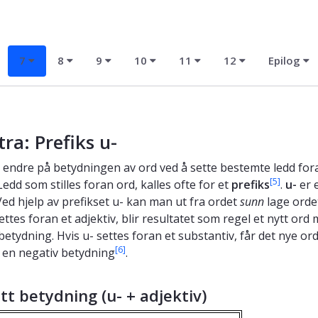
7
8
9
10
11
12
Epilog
tra: Prefiks
u-
endre på betydningen av ord ved å sette bestemte ledd for
[5]
edd som stilles foran ord, kalles ofte for et
prefiks
.
u-
er 
 Ved hjelp av prefikset u- kan man ut fra ordet
sunn
lage ord
ettes foran et adjektiv, blir resultatet som regel et nytt ord
betydning. Hvis u- settes foran et substantiv, får det nye or
[6]
s en negativ betydning
.
t betydning (u- + adjektiv)