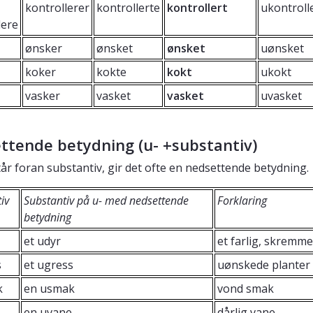
kontrollerer
kontrollerte
kontrollert
ukontroll
lere
ønsker
ønsket
ønsket
uønsket
koker
kokte
kokt
ukokt
vasker
vasket
vasket
uvasket
ttende betydning (u- +substantiv)
tår foran substantiv, gir det ofte en nedsettende betydning.
iv
Substantiv på u- med nedsettende
Forklaring
betydning
et udyr
et farlig, skremm
s
et ugress
uønskede planter
k
en usmak
vond smak
en uvane
dårlig vane