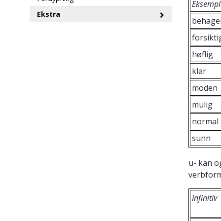
Eksemple
Ekstra
behagel
forsikti
høflig
klar
moden
mulig
normal
sunn
u- kan o
verbfor
Infinitiv