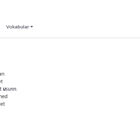
Vokabular
an
et
et
u
sunn
.
 med
det