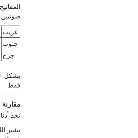
المفاتيح
صوتيين م
غريب
»
جنوب
»
جرح
»
بشكل عا
فقط
مقارنة ا
تجد أدنا
تشير ال