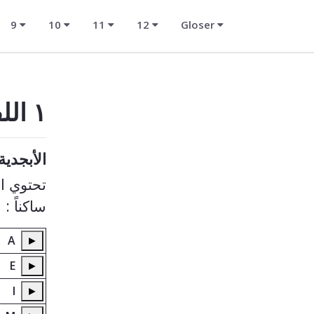
9
10
11
12
Gloser
١ اللفظ
الأبجدية
ساكناً :
A
►
E
►
I
►