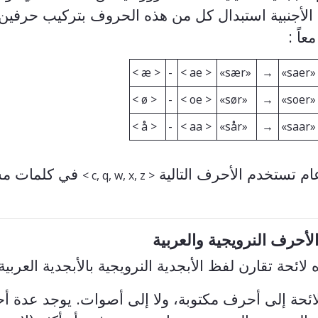
 الأجنبية استبدال كل من هذه الحروف بتركيب حرفين
عاً :
< æ >
-
< ae >
«sær»
→
«saer
< ø >
-
< oe >
«sør»
→
«soer
< å >
-
< aa >
«sår»
→
«saar
م تستخدم الأحرف التالية
في كلمات مس
< c, q, w, x, z >
لأحرف النرويجية والعربية
ه لائحة تقارن لفظ الأبجدية النرويجية بالأبجدية العربية
لائحة إلى أحرف مكتوبة، ولا إلى أصوات. يوجد عدة 