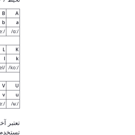
B
A
b
a
/beː/
/ɑː/
L
K
l
k
/el/
/koː/
V
U
v
u
/veː/
/ʉː/
تعتبر آخ
تستخدم ا