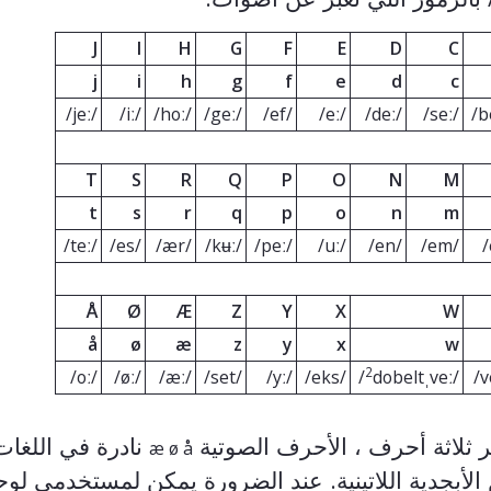
J
I
H
G
F
E
D
C
j
i
h
g
f
e
d
c
/jeː/
/iː/
/hoː/
/geː/
/ef/
/eː/
/deː/
/seː/
T
S
R
Q
P
O
N
M
t
s
r
q
p
o
n
m
/teː/
/es/
/ær/
/kʉː/
/peː/
/uː/
/en/
/em/
Å
Ø
Æ
Z
Y
X
W
å
ø
æ
z
y
x
w
2
/oː/
/øː/
/æː/
/set/
/yː/
/eks/
dobeltˌveː/
/
ر ثلاثة أحرف ، الأحرف الصوتية
نادرة في اللغات
æ ø å
لأبجدية اللاتينية. عند الضرورة يمكن لمستخدمي لوح