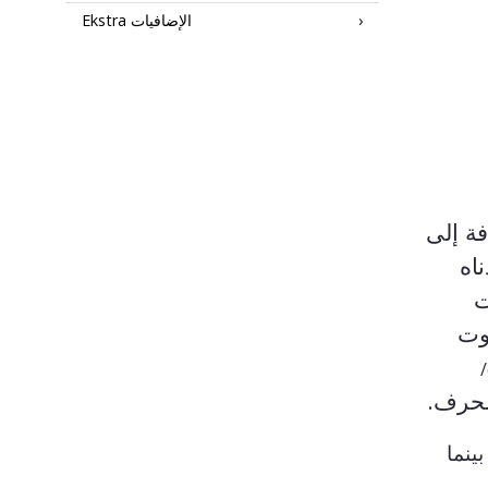
Ekstra الإضافيات
فة إلى
اه
ت
وت
/
لحرف.
بينما