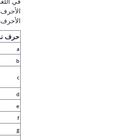
في اللغة
الأحرف ض
الأحرف ا
حرف نر
a
b
c
d
e
f
g