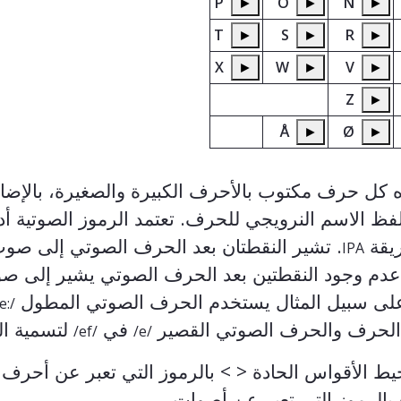
P
►
O
►
N
►
T
►
S
►
R
►
X
►
W
►
V
►
Z
►
Å
►
Ø
►
ه كل حرف مكتوب بالأحرف الكبيرة والصغيرة، بالإضا
ظ الاسم النرويجي للحرف. تعتمد الرموز الصوتية أدن
يقة
. تشير النقطتان بعد الحرف الصوتي إلى صو
IPA
دم وجود النقطتين بعد الحرف الصوتي يشير إلى ص
لى سبيل المثال يستخدم الحرف الصوتي المطول
e:/
الحرف والحرف الصوتي القصير
في
لتسمية ا
/ef/
/e/
حيط الأقواس الحادة
< >
بالرموز التي تعبر عن أحرف
بالرموز التي تعبر عن أصوات
.