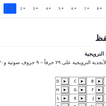
1
2
3
4
5
6
7
8
 النرويجية
D
►
C
►
B
►
H
►
G
►
F
►
L
►
K
►
J
►