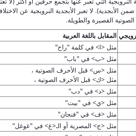
 النرويجية التي تعبر عنها بتجمع حرفين أو أكثر (لا تعت
من الأبجدية). لا تعبر الأبجدية النرويجية عن الاختلا
لصوتية القصيرة والطويلة.
ويجي
المقابل باللغة العربية
مثل <ا> في كلمة "راح"
مثل <ب> في "باب"
مثل <س> قبل الأحرف الصوتية
،
مثل <ك> قبل الأحرف الصوتية
،
مثل <د> في "دب"
مثل <ي> في "بيت"
مثل <ف> في "فنجان"
مثل <ج> المصرية أو الـ<غ> في "غوغل"