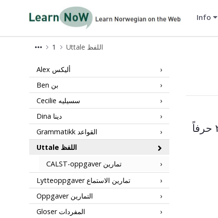
Info
LearnNoW-ar
Uttale اللفظ
1
1 Uttale LearnNoW
Alex أليكس
Ben بن
Cecilie سسيليه
Dina دينا
تحتوي الأبجدية النرويجية على ٢٩ حرفاً – ٩ حروف صوتية و٢٠ حرفاً
Grammatikk القواعد
Uttale اللفظ
CALST-oppgaver تمارين
Lytteoppgaver تمارين الاستماع
Oppgaver التمارين
Gloser المفردات