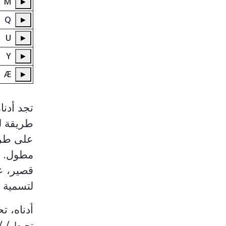
M
►
Q
►
U
►
Y
►
Æ
►
تجد أدنا
طريقة لف
على طر
مطول. ع
قصير، ع
لتسمية 
أدناه، ت
/ /
تحيط