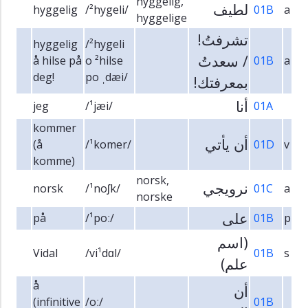
hyggelig,
لطيف
hyggelig
/²hygeli/
01B
a
hyggelige
تشرفتُ!
hyggelig
/²hygeli
/ سعدتُ
å hilse på
o ²hilse
01B
a
deg!
po ˌdæi/
بمعرفتك!
أنا
jeg
/¹jæi/
01A
kommer
أن يأتي
(å
/¹komer/
01D
v
komme)
norsk,
نرويجي
norsk
/¹noʃk/
01C
a
norske
على
på
/¹poː/
01B
p
(اسم
Vidal
/vi¹dɑl/
01B
s
علم)
å
أن
(infinitive
/oː/
01B