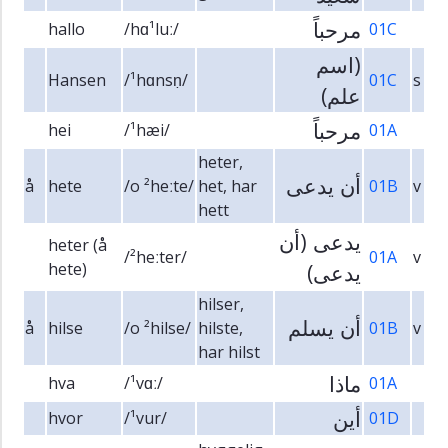
مرحباً
hallo
/hɑ¹luː/
01C
(اسم
Hansen
/¹hɑnsṇ/
01C
s
علم)
مرحباً
hei
/¹hæi/
01A
heter,
أن يدعى
å
hete
/o ²heːte/
het, har
01B
v
hett
يدعى (أن
heter (å
/²heːter/
01A
v
hete)
يدعى)
hilser,
أن يسلم
å
hilse
/o ²hilse/
hilste,
01B
v
har hilst
ماذا
hva
/¹vɑː/
01A
أين
hvor
/¹vur/
01D