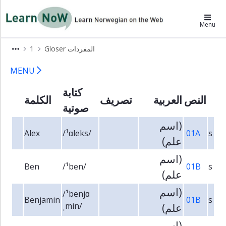
×
LearnNoW-ar
Menu
Alex
1
Gloser المفردات
أليكس
1 Gloser LearnNoW
Ben
MENU
بن
كتابة
Cecilie
النص
العربية
تصريف
الكلمة
سسيليه
صوتية
Dina
(اسم
دينا
Alex
/¹ɑleks/
01A
s
علم)
Grammatikk
(اسم
القواعد
Ben
/¹ben/
01B
s
علم)
Uttale
اللفظ
(اسم
/¹benjɑ
Benjamin
01B
s
Lytteoppgaver
ˌmin/
علم)
تمارين
الاستماع
(اسم