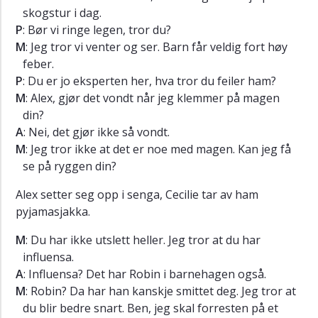
skogstur i dag.
P
: Bør vi ringe legen, tror du?
M
: Jeg tror vi venter og ser. Barn får veldig fort høy
feber.
P
: Du er jo eksperten her, hva tror du feiler ham?
M
: Alex, gjør det vondt når jeg klemmer på magen
din?
A
: Nei, det gjør ikke så vondt.
M
: Jeg tror ikke at det er noe med magen. Kan jeg få
se på ryggen din?
Alex setter seg opp i senga, Cecilie tar av ham
pyjamasjakka.
M
: Du har ikke utslett heller. Jeg tror at du har
influensa.
A
: Influensa? Det har Robin i barnehagen også.
M
: Robin? Da har han kanskje smittet deg. Jeg tror at
du blir bedre snart. Ben, jeg skal forresten på et