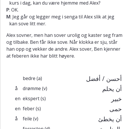
kurs i dag, kan du være hjemme med Alex?
P
: OK.
M
: Jeg går og legger meg i senga til Alex slik at jeg
kan sove litt mer.
Alex sovner, men han sover urolig og kaster seg fram
og tilbake. Ben får ikke sove. Når klokka er sju, står
han opp og vekker de andre. Alex sover, Ben kjenner
at feberen ikke har blitt høyere.
أحسن / أفضل
bedre
(a)
أن يحلم
å
drømme
(v)
خبير
en
ekspert
(s)
حمى
en
feber
(s)
أن يخطئ
å
feile
(v)
بالمناسبة
forresten
(d)