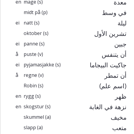
معدة
en
mage
(s)
في وسط
midt på
(p)
ليلة
ei
natt
(s)
تشرين الأول
oktober
(s)
جبين
ei
panne
(s)
أن يتنفس
å
puste
(v)
جاكيت البيجاما
ei
pyjamasjakke
(s)
أن تمطر
å
regne
(v)
(اسم علم)
Robin
(s)
ظهر
en
rygg
(s)
نزهة في الغابة
en
skogstur
(s)
مخيف
skummel
(a)
متعب
slapp
(a)