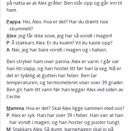
Uttale
på natta av at Alex gråter. Ben står opp og går inn til
اللفظ
ham.
Lytteoppgaver
P
appa
: Hei, Alex. Hva er det? Har du drømt noe
تمارين
skummelt?
الاستماع
A
lex
: Jeg får ikke sove, jeg har så vondt i magen!
Oppgaver
P
: Å stakkars Alex. Er du kvalm? Vil du kaste opp?
التمارين
A
: Nei, jeg har bare vondt i magen og i halsen.
Gloser
Ben stryker ham over panna. Alex er varm. I går var
المفردات
han litt slapp, og han hostet litt før han la seg. Nå er
Ekstra
det er tydelig at gutten har feber. Ben tar
الإضافيات
temperaturen, og termometeret viser over 39 grader.
Ben gir ham litt vann før han legger Alex ved siden av
Cecilie.
M
amma
: Hva er det? Skal Alex ligge sammen med oss?
P
: Alex er syk. Han har over 39 i feber. Han sier at han
har vondt i magen, og han hoster og puster tungt.
M
: Stakkars Alex. Så dumt, barnehagen skal jo på