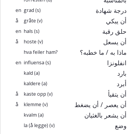
درجة شهادة
en
grad
(s)
أن يبكي
å
gråte
(v)
حلق رقبة
en
hals
(s)
أن يسعل
å
hoste
(v)
ماذا به / ما خطبه؟
hva feiler ham?
انفلونزا
en
influensa
(s)
بارد
kald
(a)
أبرد
kaldere
(a)
أن يتقيأ
å
kaste opp
(v)
أن يعصر / أن يضغط
å
klemme
(v)
أن يشعر بالغثيان
kvalm
(a)
وضع
la (å legge)
(v)