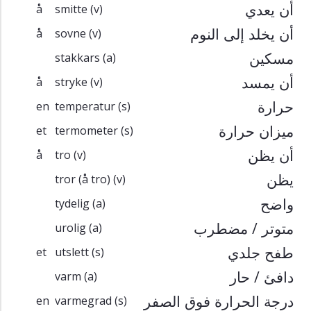
أن يعدي
å
smitte
(v)
أن يخلد إلى النوم
å
sovne
(v)
مسكين
stakkars
(a)
أن يمسد
å
stryke
(v)
حرارة
en
temperatur
(s)
ميزان حرارة
et
termometer
(s)
أن يظن
å
tro
(v)
يظن
tror (å tro)
(v)
واضح
tydelig
(a)
متوتر / مضطرب
urolig
(a)
طفح جلدي
et
utslett
(s)
دافئ / حار
varm
(a)
درجة الحرارة فوق الصفر
en
varmegrad
(s)