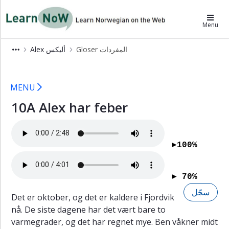
×
LearnNoW-ar
Menu
Alex
Gloser المفردات
Alex أليكس
أليكس
10A LearnNoW
Gloser
المفردات
MENU
Sykdom
10A Alex har feber
المرض
Ben
بن
►100%
Cecilie
سسيليه
► 70%
Dina
دينا
سجّل
Det er oktober, og det er kaldere i Fjordvik
Grammatikk
nå. De siste dagene har det vært bare to
القواعد
varmegrader, og det har regnet mye. Ben våkner midt