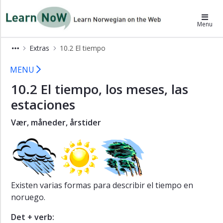
×
LearnNoW-es
Menu
Alex
Extras
10.2 El tiempo
Ben
Extras 10.2 LearnNoW
MENU
Cecilie
10.2 El tiempo, los meses, las
Dina
estaciones
Gramática
Pronunciación
Vær, måneder, årstider
Ejercicios
auditivos
Ejercicios
Vocabulario
Existen varias formas para describir el tiempo en
Extras
noruego.
10.1
Det + verb:
Enfermedades