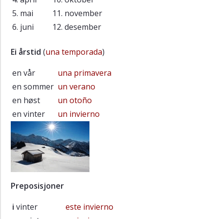
5. mai
11. november
6. juni
12. desember
Ei årstid
(
una temporada
)
en vår
una primavera
en sommer
un verano
en høst
un otoño
en vinter
un invierno
Preposisjoner
i
vinter
este invierno