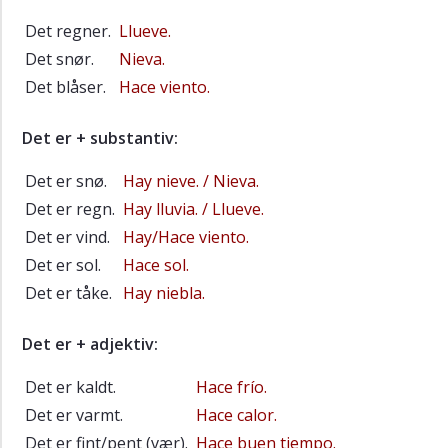
10.2
Det regner.
Llueve.
El
Det snør.
Nieva.
tiempo
Det blåser.
Hace viento.
10.3
Å
Det er + substantiv:
synes
-
Det er snø.
Hay nieve. / Nieva.
å
Det er regn.
Hay lluvia. / Llueve.
tro
Det er vind.
Hay/Hace viento.
10.4
Det er sol.
Hace sol.
Adverbios
Det er tåke.
Hay niebla.
10.5
¿Cuán
Det er + adjektiv:
a
menudo?
Det er kaldt.
Hace frío.
10.6
Det er varmt.
Hace calor.
El
Det er fint/pent (vær).
Hace buen tiempo.
cuerpo