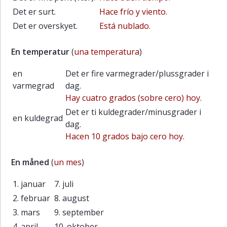
Det er surt.
Hace frío y viento.
Det er overskyet.
Está nublado.
En temperatur
(
una temperatura
)
en
Det er fire varmegrader/plussgrader i
varmegrad
dag.
Hay cuatro grados (sobre cero) hoy.
Det er ti kuldegrader/minusgrader i
en kuldegrad
dag.
Hacen 10 grados bajo cero hoy.
En måned
(
un mes
)
1. januar
7. juli
2. februar
8. august
3. mars
9. september
4. april
10. oktober