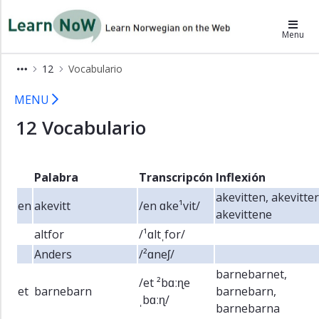
×
LearnNoW-es
Menu
Alex
12
Vocabulario
Ben
12 Vocabulario LearnNoW
MENU
Cecilie
12 Vocabulario
Dina
Gramática
Pronunciación
Palabra
Transcripcón
Inflexión
Ejercicios
akevitten, akevitter
en
akevitt
/en ɑke¹vit/
auditivos
akevittene
Ejercicios
altfor
/¹ɑltˌfor/
Vocabulario
Anders
/²ɑneʃ/
barnebarnet,
Ejercicios
/et ²bɑːɳe
et
barnebarn
barnebarn,
CALST
ˌbɑːɳ/
barnebarna
Extras