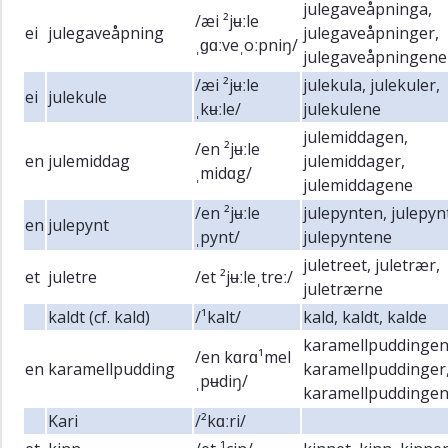
julegaveåpninga,
/æi ²jʉːle
ei
julegaveåpning
julegaveåpninger,
ˌɡɑːveˌoːpniŋ/
julegaveåpningene
/æi ²jʉːle
julekula, julekuler,
ei
julekule
ˌkʉːle/
julekulene
julemiddagen,
/en ²jʉːle
en
julemiddag
julemiddager,
ˌmidɑg/
julemiddagene
/en ²jʉːle
julepynten, julepyn
en
julepynt
ˌpynt/
julepyntene
juletreet, juletrær,
et
juletre
/et ²jʉːleˌtreː/
juletrærne
kaldt (cf. kald)
/¹kalt/
kald, kaldt, kalde
karamellpuddingen
/en kɑrɑ¹mel
en
karamellpudding
karamellpuddinger
ˌpʉdiŋ/
karamellpuddinge
Kari
/²kɑːri/