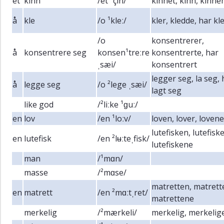
et
kinn
/et ¹çin/
kinnet, kinn, kinne
å
kle
/o ¹kleː/
kler, kledde, har kl
/o
konsentrerer,
å
konsentrere seg
konsen¹treːre
konsentrerte, har
ˌsæi/
konsentrert
legger seg, la seg, 
å
legge seg
/o ²lege ˌsæi/
lagt seg
like god
/²liːke ¹ɡuː/
en
lov
/en ¹loːv/
loven, lover, lovene
lutefisken, lutefiske
en
lutefisk
/en ²lʉːteˌfisk/
lutefiskene
man
/¹mɑn/
masse
/²mɑse/
matretten, matrett
en
matrett
/en ²mɑːtˌret/
matrettene
merkelig
/²mærkeli/
merkelig, merkelig