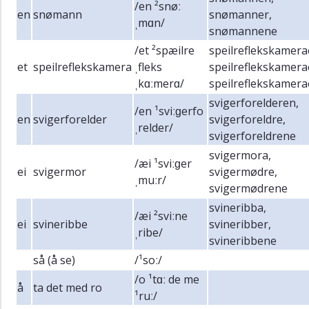
/en ²snøː
en
snømann
snømanner,
ˌmɑn/
snømannene
/et ²spæilre
speilreflekskamera
et
speilreflekskamera
ˌfleks
speilreflekskamera
ˌkɑːmerɑ/
speilreflekskamer
svigerforelderen,
/en ¹sviːɡerfo
en
svigerforelder
svigerforeldre,
ˌrelder/
svigerforeldrene
svigermora,
/æi ¹sviːɡer
ei
svigermor
svigermødre,
ˌmuːr/
svigermødrene
svineribba,
/æi ²sviːne
ei
svineribbe
svineribber,
ˌribe/
svineribbene
så (å se)
/¹soː/
/o ¹tɑː de me
å
ta det med ro
¹ruː/