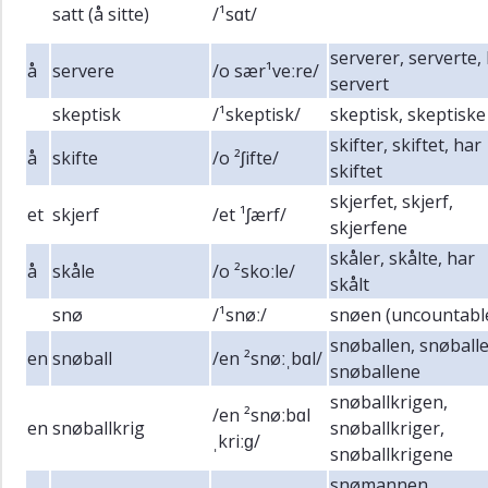
satt (å sitte)
/¹sɑt/
serverer, serverte,
å
servere
/o sær¹veːre/
servert
skeptisk
/¹skeptisk/
skeptisk, skeptiske
skifter, skiftet, har
å
skifte
/o ²ʃifte/
skiftet
skjerfet, skjerf,
et
skjerf
/et ¹ʃærf/
skjerfene
skåler, skålte, har
å
skåle
/o ²skoːle/
skålt
snø
/¹snøː/
snøen (uncountabl
snøballen, snøballe
en
snøball
/en ²snøːˌbɑl/
snøballene
snøballkrigen,
/en ²snøːbɑl
en
snøballkrig
snøballkriger,
ˌkriːɡ/
snøballkrigene
snømannen,