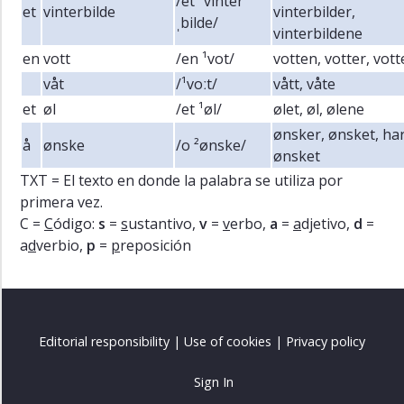
/et ²vinter
et
vinterbilde
vinterbilder,
ˌbilde/
vinterbildene
en
vott
/en ¹vot/
votten, votter, vot
våt
/¹voːt/
vått, våte
et
øl
/et ¹øl/
ølet, øl, ølene
ønsker, ønsket, ha
å
ønske
/o ²ønske/
ønsket
TXT = El texto en donde la palabra se utiliza por
primera vez.
C =
C
ódigo:
s
=
s
ustantivo,
v
=
v
erbo,
a
=
a
djetivo,
d
=
a
d
verbio,
p
=
p
reposición
Editorial responsibility
|
Use of cookies
|
Privacy policy
Sign In