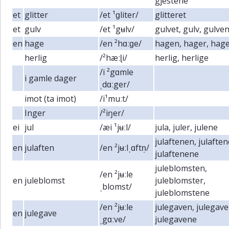
gjestene
et
glitter
/et ¹ɡliter/
glitteret
et
gulv
/et ¹gʉlv/
gulvet, gulv, gulve
en
hage
/en ²hɑːɡe/
hagen, hager, hag
herlig
/²hæːɭi/
herlig, herlige
/i ²gɑmle
i gamle dager
ˌdɑːger/
imot (ta imot)
/i¹muːt/
Inger
/²iŋer/
ei
jul
/æi ¹jʉːl/
jula, juler, julene
julaftenen, julaften
en
julaften
/en ²jʉːlˌɑftn̩/
julaftenene
juleblomsten,
/en ²jʉːle
en
juleblomst
juleblomster,
ˌblomst/
juleblomstene
/en ²jʉːle
julegaven, julegave
en
julegave
ˌgɑːve/
julegavene