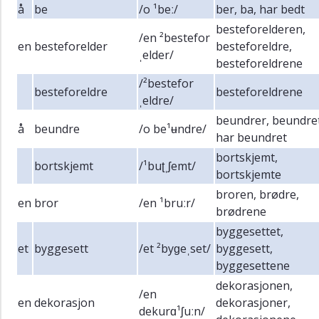
å
be
/o ¹beː/
ber, ba, har bedt
besteforelderen,
/en ²bestefor
en
besteforelder
besteforeldre,
ˌelder/
besteforeldrene
/²bestefor
besteforeldre
besteforeldrene
ˌeldre/
beundrer, beundret
å
beundre
/o be¹ʉndre/
har beundret
bortskjemt,
bortskjemt
/¹buʈˌʃemt/
bortskjemte
broren, brødre,
en
bror
/en ¹bruːr/
brødrene
byggesettet,
et
byggesett
/et ²byɡeˌset/
byggesett,
byggesettene
dekorasjonen,
/en
en
dekorasjon
dekorasjoner,
dekurɑ¹ʃuːn/