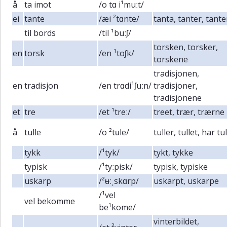
å
ta imot
/o tɑ i¹muːt/
ei
tante
/æi ²tɑnte/
tanta, tanter, tant
til bords
/til ¹buːʃ/
torsken, torsker,
en
torsk
/en ¹toʃk/
torskene
tradisjonen,
en
tradisjon
/en trɑdi¹ʃuːn/
tradisjoner,
tradisjonene
et
tre
/et ¹treː/
treet, trær, trærne
å
tulle
/o ²tʉle/
tuller, tullet, har tu
tykk
/¹tyk/
tykt, tykke
typisk
/¹tyːpisk/
typisk, typiske
uskarp
/²ʉːˌskɑrp/
uskarpt, uskarpe
/¹vel
vel bekomme
be¹kome/
vinterbildet,