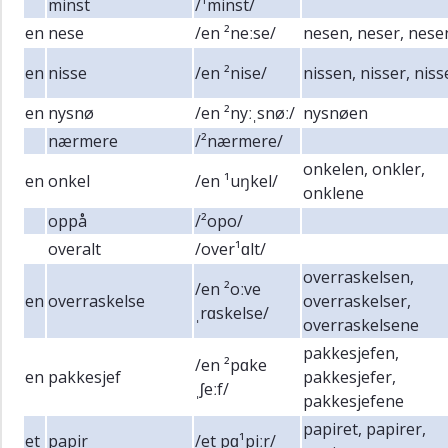
minst
/¹minst/
en
nese
/en ²neːse/
nesen, neser, nese
en
nisse
/en ²nise/
nissen, nisser, nis
en
nysnø
/en ²nyːˌsnøː/
nysnøen
nærmere
/²nærmere/
onkelen, onkler,
en
onkel
/en ¹uŋkel/
onklene
oppå
/²opo/
overalt
/over¹ɑlt/
overraskelsen,
/en ²oːve
en
overraskelse
overraskelser,
ˌrɑskelse/
overraskelsene
pakkesjefen,
/en ²pɑke
en
pakkesjef
pakkesjefer,
ˌʃeːf/
pakkesjefene
papiret, papirer,
et
papir
/et pɑ¹piːr/