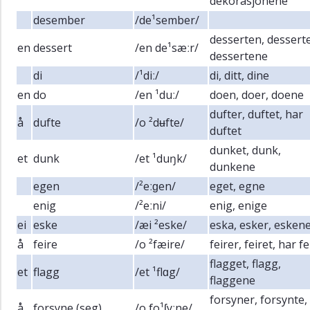
dekorasjonene
desember
/de¹sember/
desserten, desserte
en
dessert
/en de¹sæːr/
dessertene
di
/¹diː/
di, ditt, dine
en
do
/en ¹duː/
doen, doer, doene
dufter, duftet, har
å
dufte
/o ²dʉfte/
duftet
dunket, dunk,
et
dunk
/et ¹duŋk/
dunkene
egen
/²eːɡen/
eget, egne
enig
/²eːni/
enig, enige
ei
eske
/æi ²eske/
eska, esker, esken
å
feire
/o ²fæire/
feirer, feiret, har fe
flagget, flagg,
et
flagg
/et ¹flɑg/
flaggene
forsyner, forsynte,
å
forsyne (seg)
/o fo¹ʃyːne/