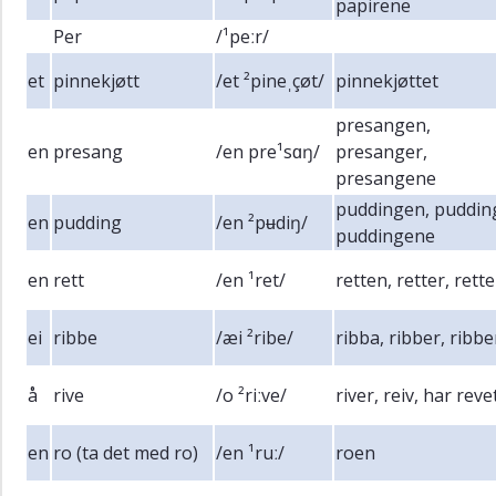
papirene
Per
/¹peːr/
et
pinnekjøtt
/et ²pineˌçøt/
pinnekjøttet
presangen,
en
presang
/en pre¹sɑŋ/
presanger,
presangene
puddingen, puddin
en
pudding
/en ²pʉdiŋ/
puddingene
en
rett
/en ¹ret/
retten, retter, rett
ei
ribbe
/æi ²ribe/
ribba, ribber, ribb
å
rive
/o ²riːve/
river, reiv, har reve
en
ro (ta det med ro)
/en ¹ruː/
roen