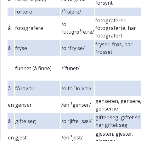
forsynt
fortere
/²fuʈere/
fotograferer,
/o
å
fotografere
fotograferte, har
futuɡrɑ¹feːre/
fotografert
fryser, frøs, har
å
fryse
/o ²fryːse/
frosset
funnet (å finne)
/²fʉnet/
å
få lov til
/o fo ¹loːv til/
genseren, gensere
en
genser
/en ¹genser/
genserne
gifter seg, giftet se
å
gifte seg
/o ²jifte ˌsæi/
har giftet seg
gjesten, gjester,
en
gjest
/en ¹jest/