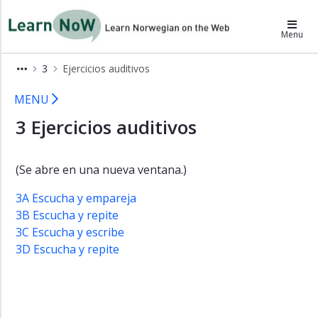
×
LearnNoW-es
Menu
Alex
3
Ejercicios auditivos
Ben
3 Ejercicios auditivos LearnNoW
MENU
Cecilie
3 Ejercicios auditivos
Dina
Gramática
Pronunciación
(Se abre en una nueva ventana.)
Ejercicios
3A Escucha y empareja
auditivos
3B Escucha y repite
Ejercicios
3C Escucha y escribe
3D Escucha y repite
Vocabulario
Extras