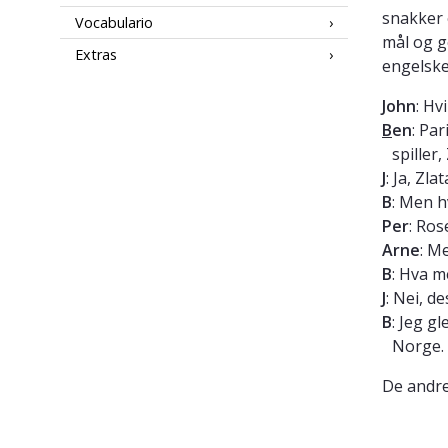
snakker o
Vocabulario
mål og g
Extras
engelske
J
ohn
: Hv
B
en
: Pa
spiller
J
: Ja, Zla
B
: Men h
Per
: Ros
Arne
: M
B
: Hva m
J
: Nei, d
B
: Jeg g
Norge. 
De andre