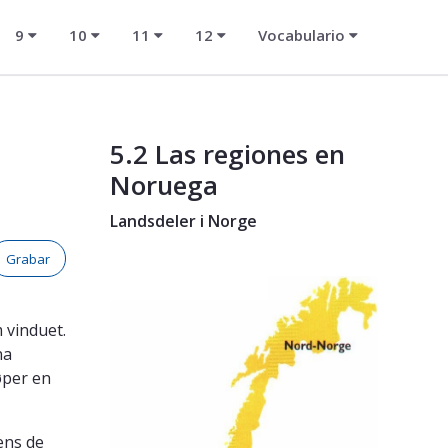
9
10
11
12
Vocabulario
5.2 Las regiones en
Noruega
Landsdeler i Norge
Grabar
 vinduet.
na
øper en
ens de