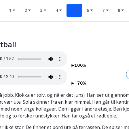
1
2
3
4
5
6
7
8
tball
►100%
► 70%
å jobb. Klokka er tolv, og nå er det lunsj. Han ser ut gjennom
nt vær ute. Sola skinner fra en klar himmel. Han går til kanti
ed noen unge kollegaer. Den ligger i andre etasje. Ben kj
fe og to ferske rundstykker. Han tar også et rødt eple.
er ikke stor. De finner et bord ute på terrassen. De spiser m