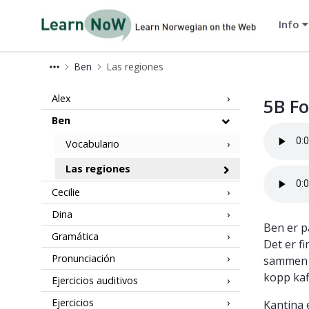
Info
LearnNoW-es
Ben
Las regiones
5B LearnNoW
Alex
5B Fo
Ben
Vocabulario
Las regiones
Cecilie
Dina
Ben er p
Gramática
Det er fi
Pronunciación
sammen m
kopp kaf
Ejercicios auditivos
Ejercicios
Kantina 