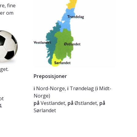
re, fine
ker om
get.
Preposisjoner
i
Nord-Norge,
i
Trøndelag (
i
Midt-
Norge)
ot
på
Vestlandet,
på
Østlandet,
på
.
Sørlandet