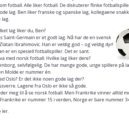
m fotball. Alle liker fotball. De diskuterer flinke fotballspille
ode lag. Ben liker franske og spanske lag, kollegaene snak
 lag.
ilket lag liker du, Ben?
ris Saint-Germain er et godt lag. Nå har de en svensk
, Zlatan Ibrahimovic. Han er veldig god – og veldig dyr!
tan er en spesiell fotballspiller. Det er sant.
va med norsk fotball. Hvilke lag liker dere?
enborg, selvfølgelig. De har mange gode, unge spillere på la
en Molde er nummer én.
ed Oslo? Er det ikke noen gode lag der?
essverre. Lagene fra Oslo er ikke så gode.
leder meg til å se norsk fotball. Men Frankrike vinner alltid m
Frankrike er nummer 15 i verden, Norge er bare nummer 34
 ler.