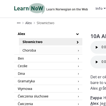
Info
LearnNoW-pl
Alex
Słownictwo
10A LearnNoW
Alex
10A A
Słownictwo
Choroba
Ben
Cecilie
Dina
Det er o
Gramatyka
bare to 
Alex gråt
Wymowa
Ćwiczenia słuchowe
P
appa
: 
A
lex
: Je
Ćwiczenia