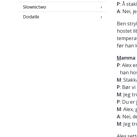
P
: Å sta
Słownictwo
A
: Nei, 
Dodatki
Ben stry
hostet li
temperat
før han l
M
amma
P
: Alex 
han hos
M
: Stakk
P
: Bør vi
M
: Jeg t
P
: Du er
M
: Alex
A
: Nei, d
M
: Jeg t
Alex set