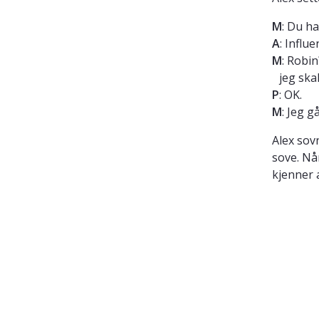
M
: Du ha
A
: Influ
M
: Robin
jeg ska
P
: OK.
M
: Jeg g
Alex sov
sove. Nå
kjenner a