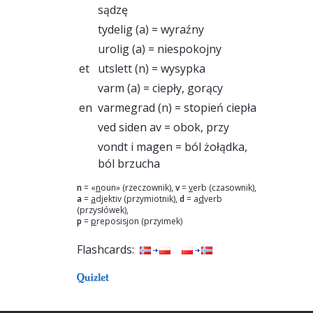
sądzę
tydelig
(a) = wyraźny
urolig
(a) = niespokojny
et
utslett
(n) = wysypka
varm
(a) = ciepły, gorący
en
varmegrad
(n) = stopień ciepła
ved siden av
= obok, przy
vondt i magen
= ból żołądka,
ból brzucha
n
= «
n
oun» (rzeczownik),
v
=
v
erb (czasownik),
a
=
a
djektiv (przymiotnik),
d
= a
d
verb
(przysłówek),
p
=
p
reposisjon (przyimek)
Flashcards: