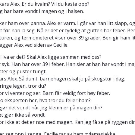
kkars Alex. Er du kvalm? Vil du kaste opp?
jeg har bare vondt i magen og i halsen.
ker ham over panna. Alex er varm. I går var han litt slapp, o
tt før han la seg. Nå er det er tydelig at gutten har feber. Be
uren, og termometeret viser over 39 grader. Ben gir ham li
egger Alex ved siden av Cecilie.
: Hva er det? Skal Alex ligge sammen med oss?
er syk. Han har over 39 i feber. Han sier at han har vondt i m
ter og puster tungt.
ars Alex. Så dumt, barnehagen skal jo på skogstur i dag.
 ringe legen, tror du?
ror vi venter og ser. Barn får veldig fort høy feber.
 jo eksperten her, hva tror du feiler ham?
, gjør det vondt når jeg klemmer på magen din?
et gjør ikke så vondt.
ror ikke at det er noe med magen. Kan jeg få se på ryggen di
ter seg opp i senga, Cecilie tar av ham pyjamasjakka.