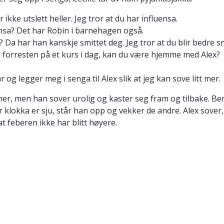
r ikke utslett heller. Jeg tror at du har influensa.
ensa? Det har Robin i barnehagen også.
? Da har han kanskje smittet deg. Jeg tror at du blir bedre s
l forresten på et kurs i dag, kan du være hjemme med Alex?
år og legger meg i senga til Alex slik at jeg kan sove litt mer.
ner, men han sover urolig og kaster seg fram og tilbake. Ben
r klokka er sju, står han opp og vekker de andre. Alex sover
t feberen ikke har blitt høyere.