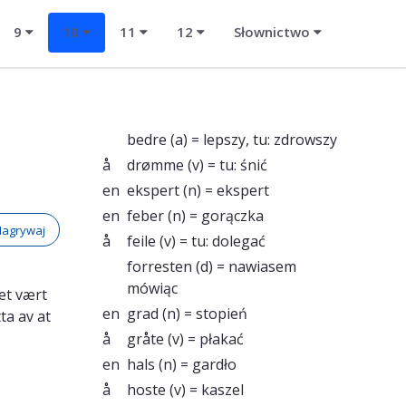
9
10
11
12
Słownictwo
bedre
(a) = lepszy, tu: zdrowszy
å
drømme
(v) = tu: śnić
en
ekspert
(n) = ekspert
en
feber
(n) = gorączka
Nagrywaj
å
feile
(v) = tu: dolegać
forresten
(d) = nawiasem
mówiąc
det vært
en
grad
(n) = stopień
ta av at
å
gråte
(v) = płakać
en
hals
(n) = gardło
å
hoste
(v) = kaszel