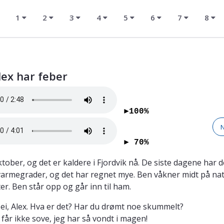
1
2
3
4
5
6
7
8
lex har feber
►100%
► 70%
ktober, og det er kaldere i Fjordvik nå. De siste dagene har 
varmegrader, og det har regnet mye. Ben våkner midt på nat
er. Ben står opp og går inn til ham.
Hei, Alex. Hva er det? Har du drømt noe skummelt?
g får ikke sove, jeg har så vondt i magen!