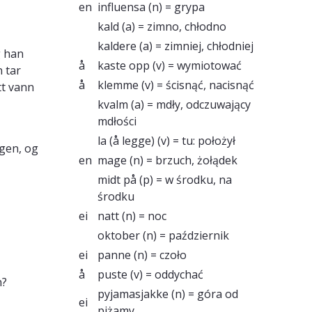
en
influensa
(n) = grypa
kald
(a) = zimno, chłodno
kaldere
(a) = zimniej, chłodniej
g han
å
kaste opp
(v) = wymiotować
n tar
å
klemme
(v) = ścisnąć, nacisnąć
tt vann
kvalm
(a) = mdły, odczuwający
mdłości
la (å legge)
(v) = tu: położył
agen, og
en
mage
(n) = brzuch, żołądek
midt på
(p) = w środku, na
środku
ei
natt
(n) = noc
oktober
(n) = październik
ei
panne
(n) = czoło
å
puste
(v) = oddychać
n?
pyjamasjakke
(n) = góra od
ei
piżamy