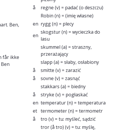
å
regne
(v) = padać (o deszczu)
Robin
(n) = (imię własne)
en
rygg
(n) = plecy
nart. Ben,
skogstur
(n) = wycieczka do
en
lasu
skummel
(a) = straszny,
przerażający
 får ikke
slapp
(a) = słaby, osłabiony
, Ben
å
smitte
(v) = zarazić
å
sovne
(v) = zasnąć
stakkars
(a) = biedny
å
stryke
(v) = pogłaskać
en
temperatur
(n) = temperatura
et
termometer
(n) = termometr
å
tro
(v) = tu: myśleć, sądzić
tror (å tro)
(v) = tu: myślę,