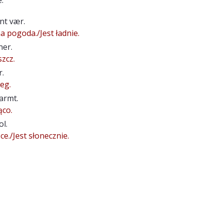
int vær.
na pogoda./Jest ładnie.
ner.
zcz.
r.
eg.
armt.
ąco.
ol.
ce./Jest słonecznie.