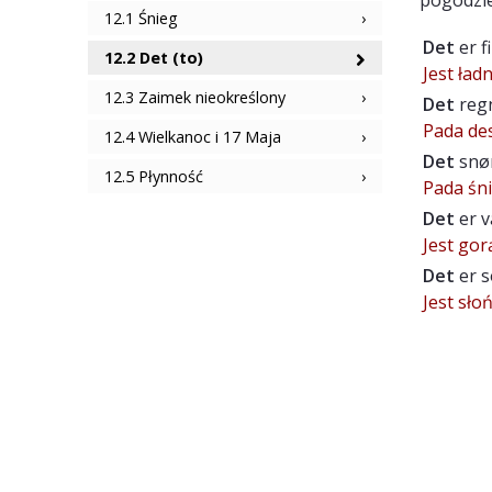
12.1 Śnieg
Det
er f
12.2 Det (to)
Jest ład
12.3 Zaimek nieokreślony
Det
reg
Pada des
12.4 Wielkanoc i 17 Maja
Det
snø
12.5 Płynność
Pada śni
Det
er v
Jest gor
Det
er s
Jest słoń