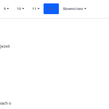
9
10
11
12
Słownictwo
eżeli
iach o