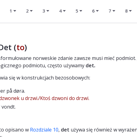
1
2
3
4
5
6
7
8
Det (
to
)
formułowane norweskie zdanie zawsze musi mieć podmiot. J
ogicznego podmiotu, często używamy
det
.
wia się w konstrukcjach bezosobowych:
er på døra.
dzwonek u drzwi./Ktoś dzwoni do drzwi.
 vondt.
 to opisano w
Rozdziale 10
,
det
używa się również w wyrażen
: