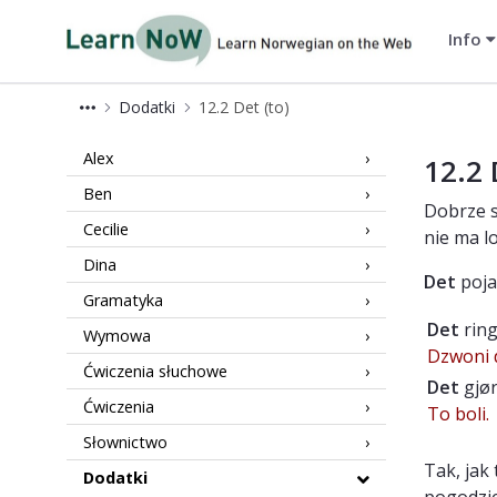
Info
LearnNoW-pl
Dodatki
12.2 Det (to)
Extras 12.2 LearnNoW
Alex
12.2 
Ben
Dobrze s
Cecilie
nie ma l
Dina
Det
poja
Gramatyka
Det
ring
Wymowa
Dzwoni 
Ćwiczenia słuchowe
Det
gjør
Ćwiczenia
To boli.
Słownictwo
Tak, jak
Dodatki
pogodzie