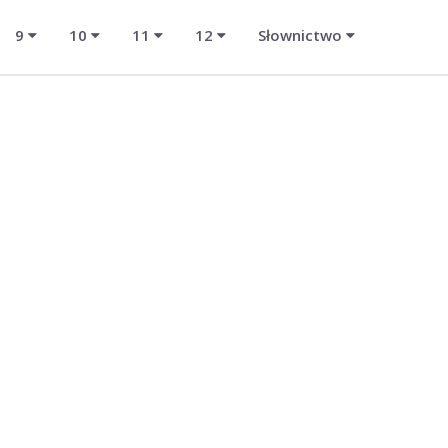
9
10
11
12
Słownictwo