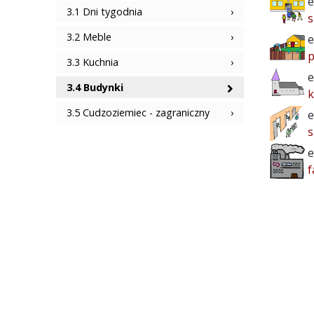
e
3.1 Dni tygodnia
s
3.2 Meble
e
p
3.3 Kuchnia
e
3.4 Budynki
k
3.5 Cudzoziemiec - zagraniczny
e
s
e
f