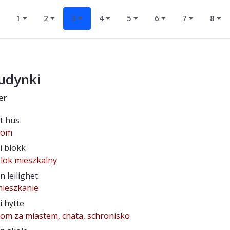
1
2
3
4
5
6
7
8
udynki
er
t hus
dom
i blokk
lok mieszkalny
n leilighet
ieszkanie
i hytte
om za miastem, chata, schronisko