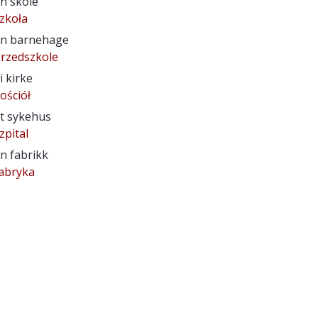
n skole
zkoła
n barnehage
rzedszkole
i kirke
ościół
t sykehus
zpital
n fabrikk
abryka