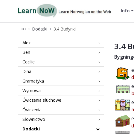
Info
LearnNoW-pl
Dodatki
3.4 Budynki
Extras 3.4 LearnNoW
Alex
3.4 B
Ben
Bygning
Cecilie
e
Dina
Gramatyka
e
Wymowa
b
Ćwiczenia słuchowe
e
m
Ćwiczenia
e
Słownictwo
d
Dodatki