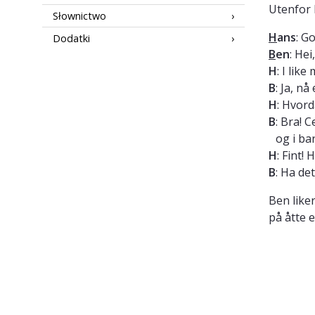
Utenfor 
Słownictwo
H
ans
: G
Dodatki
B
en
: Hei
H
: I lik
B
: Ja, n
H
: Hvord
B
: Bra! 
og i ba
H
: Fint!
B
: Ha det
Ben like
på åtte 