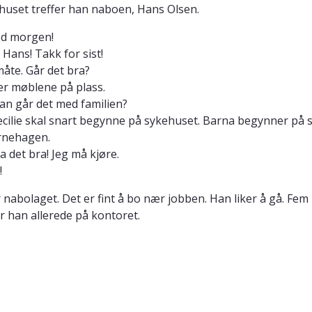
huset treffer han naboen, Hans Olsen.
od morgen!
, Hans! Takk for sist!
e måte. Går det bra?
å er møblene på plass.
an går det med familien?
Cecilie skal snart begynne på sykehuset. Barna begynner på 
rnehagen.
 Ha det bra! Jeg må kjøre.
!
r nabolaget. Det er fint å bo nær jobben. Han liker å gå. Fem
er han allerede på kontoret.