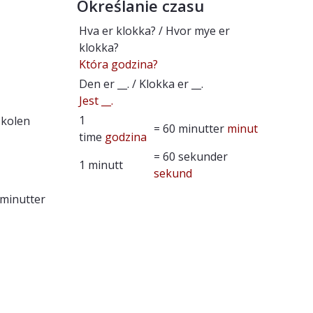
Określanie czasu
Hva er klokka? / Hvor mye er
klokka?
Która godzina?
Den er __. / Klokka er __.
Jest __.
1
skolen
= 60 minutter
minut
time
godzina
= 60 sekunder
1 minutt
sekund
 minutter