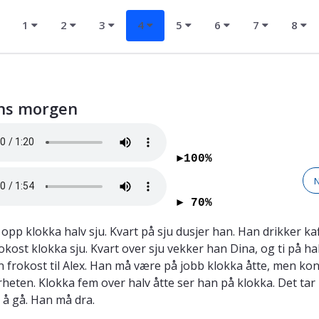
1
2
3
4
5
6
7
8
ns morgen
►100%
► 70%
 opp klokka halv sju. Kvart på sju dusjer han. Han drikker ka
okost klokka sju. Kvart over sju vekker han Dina, og ti på ha
n frokost til Alex. Han må være på jobb klokka åtte, men kon
ærheten. Klokka fem over halv åtte ser han på klokka. Det tar
 å gå. Han må dra.