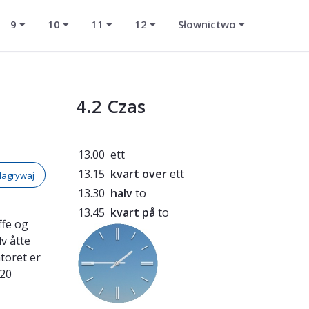
9
10
11
12
Słownictwo
4.2 Czas
13.00
ett
13.15
kvart over
ett
Nagrywaj
13.30
halv
to
13.45
kvart på
to
ffe og
lv åtte
toret er
 20