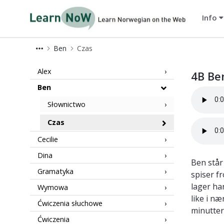
Info
LearnNoW-pl
Ben
Czas
4B LearnNow
Alex
4B Be
Ben
Słownictwo
Czas
Cecilie
Dina
Ben står
Gramatyka
spiser fr
lager ha
Wymowa
like i n
Ćwiczenia słuchowe
minutter
Ćwiczenia