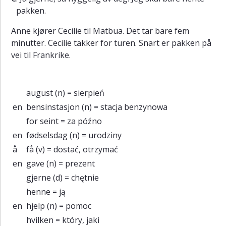
pakken.
Anne kjører Cecilie til Matbua. Det tar bare fem
minutter. Cecilie takker for turen. Snart er pakken på
vei til Frankrike.
august
(n) = sierpień
en
bensinstasjon
(n) = stacja benzynowa
for seint
= za późno
en
fødselsdag
(n) = urodziny
å
få
(v) = dostać, otrzymać
en
gave
(n) = prezent
gjerne
(d) = chętnie
henne
= ją
en
hjelp
(n) = pomoc
hvilken
= który, jaki