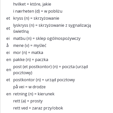
hvilket
= które, jakie
i nærheten
(d) = w pobliżu
et
kryss
(n) = skrzyżowanie
lyskryss
(n) = skrzyżowanie z sygnalizacją
et
świetlną
ei
matbu
(n) = sklep ogólnospożywczy
å
mene
(v) = myśleć
ei
mor
(n) = matka
en
pakke
(n) = paczka
post (et postkontor)
(n) = poczta (urząd
en
pocztowy)
et
postkontor
(n) = urząd pocztowy
på vei
= w drodze
en
retning
(n) = kierunek
rett
(a) = prosty
rett ved
= zaraz przy/obok