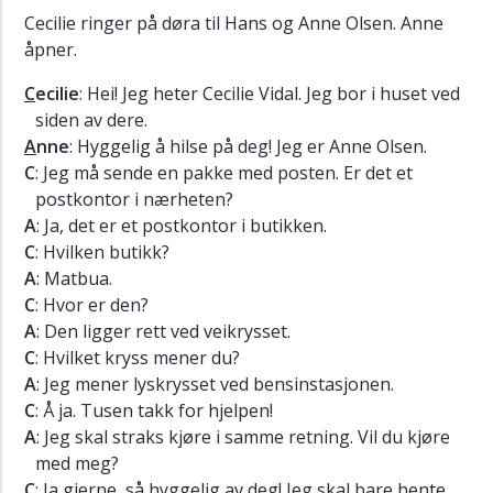
Dodatki
Cecilie ringer på døra til Hans og Anne Olsen. Anne
åpner.
C
ecilie
: Hei! Jeg heter Cecilie Vidal. Jeg bor i huset ved
siden av dere.
A
nne
: Hyggelig å hilse på deg! Jeg er Anne Olsen.
C
: Jeg må sende en pakke med posten. Er det et
postkontor i nærheten?
A
: Ja, det er et postkontor i butikken.
C
: Hvilken butikk?
A
: Matbua.
C
: Hvor er den?
A
: Den ligger rett ved veikrysset.
C
: Hvilket kryss mener du?
A
: Jeg mener lyskrysset ved bensinstasjonen.
C
: Å ja. Tusen takk for hjelpen!
A
: Jeg skal straks kjøre i samme retning. Vil du kjøre
med meg?
C
: Ja gjerne, så hyggelig av deg! Jeg skal bare hente