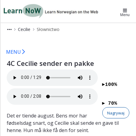
×
LearnNoW-pl
Menu
Alex
Cecilie
Słownictwo
Ben
4C LearnNoW
Cecilie
MENU
Słownictwo
4C Cecilie sender en pakke
Czas
Dina
Gramatyka
►100%
Wymowa
Ćwiczenia
► 70%
słuchowe
Nagrywaj
Det er tiende august. Bens mor har
Ćwiczenia
fødselsdag snart, og Cecilie skal sende en gave til
Słownictwo
henne. Hun må ikke få den for seint.