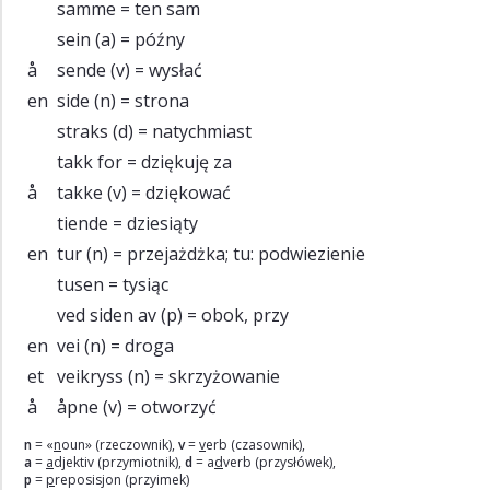
samme
= ten sam
sein
(a) = późny
å
sende
(v) = wysłać
en
side
(n) = strona
straks
(d) = natychmiast
takk for
= dziękuję za
å
takke
(v) = dziękować
tiende
= dziesiąty
en
tur
(n) = przejażdżka; tu: podwiezienie
tusen
= tysiąc
ved siden av
(p) = obok, przy
en
vei
(n) = droga
et
veikryss
(n) = skrzyżowanie
å
åpne
(v) = otworzyć
n
= «
n
oun» (rzeczownik),
v
=
v
erb (czasownik),
a
=
a
djektiv (przymiotnik),
d
= a
d
verb (przysłówek),
p
=
p
reposisjon (przyimek)