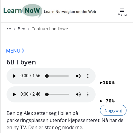
×
LearnNoW-pl
Menu
Alex
Ben
Centrum handlowe
Ben
6B LearnNoW
Słownictwo
MENU
Centrum
handlowe
6B I byen
Cecilie
Dina
►100%
Gramatyka
Wymowa
► 70%
Ćwiczenia
Nagrywaj
Ben og Alex setter seg i bilen på
słuchowe
parkeringsplassen utenfor kjøpesenteret. Nå har de
Ćwiczenia
en ny TV. Den er stor og moderne.
Słownictwo