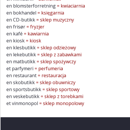
en blomsterforretning
= kwiaciarnia
en bokhandel
= księgarnia
en CD-butikk
= sklep muzyczny
en frisør
= fryzjer
en kafé
= kawiarnia
en kiosk
= kiosk
en klesbutikk
= sklep odzieżowy
en lekebutikk
= sklep z zabawkami
en matbutikk
= sklep spożywczy
et parfymeri
= perfumeria
en restaurant
= restauracja
en skobutikk
= sklep obuwniczy
en sportsbutikk
= sklep sportowy
en veskebutikk
= sklep z torebkami
et vinmonopol
= sklep monopolowy