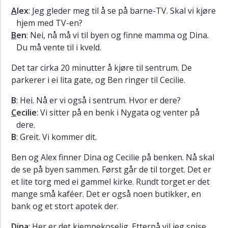
A
lex
: Jeg gleder meg til å se på barne-TV. Skal vi kjøre
Dodatki
hjem med TV-en?
B
en
: Nei, nå må vi til byen og finne mamma og Dina.
Du må vente til i kveld.
Det tar cirka 20 minutter å kjøre til sentrum. De
parkerer i ei lita gate, og Ben ringer til Cecilie.
B
: Hei. Nå er vi også i sentrum. Hvor er dere?
C
ecilie
: Vi sitter på en benk i Nygata og venter på
dere.
B
: Greit. Vi kommer dit.
Ben og Alex finner Dina og Cecilie på benken. Nå skal
de se på byen sammen. Først går de til torget. Det er
et lite torg med ei gammel kirke. Rundt torget er det
mange små kaféer. Det er også noen butikker, en
bank og et stort apotek der.
D
ina
: Her er det kjempekoselig. Etterpå vil jeg spise