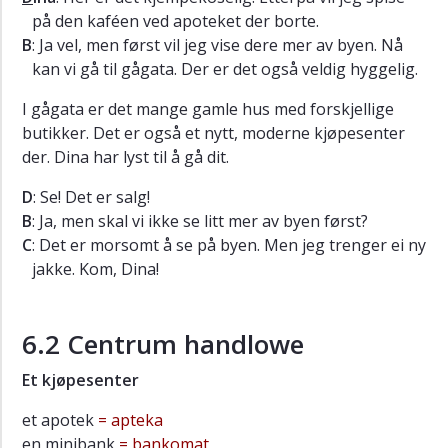
på den kaféen ved apoteket der borte.
B
: Ja vel, men først vil jeg vise dere mer av byen. Nå
kan vi gå til gågata. Der er det også veldig hyggelig.
I gågata er det mange gamle hus med forskjellige
butikker. Det er også et nytt, moderne kjøpesenter
der. Dina har lyst til å gå dit.
D
: Se! Det er salg!
B
: Ja, men skal vi ikke se litt mer av byen først?
C
: Det er morsomt å se på byen. Men jeg trenger ei ny
jakke. Kom, Dina!
6.2 Centrum handlowe
Et kjøpesenter
et apotek
= apteka
en minibank
= bankomat