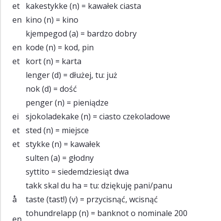
et
kakestykke
(n) = kawałek ciasta
en
kino
(n) = kino
kjempegod
(a) = bardzo dobry
en
kode
(n) = kod, pin
et
kort
(n) = karta
lenger
(d) = dłużej, tu: już
nok
(d) = dość
penger
(n) = pieniądze
ei
sjokoladekake
(n) = ciasto czekoladowe
et
sted
(n) = miejsce
et
stykke
(n) = kawałek
sulten
(a) = głodny
syttito
= siedemdziesiąt dwa
takk skal du ha
= tu: dziękuję pani/panu
å
taste (tast!)
(v) = przycisnąć, wcisnąć
tohundrelapp
(n) = banknot o nominale 200
en