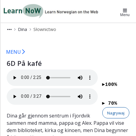
×
LearnNoW-pl
Menu
Alex
Dina
Słownictwo
Ben
6D LearnNoW
Cecilie
MENU
Dina
6D På kafé
Słownictwo
Czas
wolny
►100%
Gramatyka
Wymowa
► 70%
Ćwiczenia
Nagrywaj
Dina går gjennom sentrum i Fjordvik
słuchowe
sammen med mamma, pappa og Alex. Pappa vil vise
Ćwiczenia
dem biblioteket, kirka og kinoen, men Dina begynner
Słownictwo