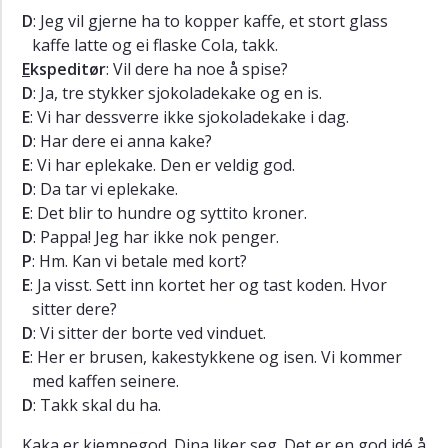
D
: Jeg vil gjerne ha to kopper kaffe, et stort glass
kaffe latte og ei flaske Cola, takk.
E
kspeditør
: Vil dere ha noe å spise?
D
: Ja, tre stykker sjokoladekake og en is.
E
: Vi har dessverre ikke sjokoladekake i dag.
D
: Har dere ei anna kake?
E
: Vi har eplekake. Den er veldig god.
D
: Da tar vi eplekake.
E
: Det blir to hundre og syttito kroner.
D
: Pappa! Jeg har ikke nok penger.
P
: Hm. Kan vi betale med kort?
E
: Ja visst. Sett inn kortet her og tast koden. Hvor
sitter dere?
D
: Vi sitter der borte ved vinduet.
E
: Her er brusen, kakestykkene og isen. Vi kommer
med kaffen seinere.
D
: Takk skal du ha.
Kaka er kjempegod. Dina liker seg. Det er en god idé å