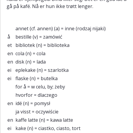
gå på kafé. Nå er hun ikke trøtt lenger.
annet (cf. annen)
(a) = inne (rodzaj nijaki)
å
bestille
(v) = zamówić
et
bibliotek
(n) = biblioteka
en
cola
(n) = cola
en
disk
(n) = lada
ei
eplekake
(n) = szarlotka
ei
flaske
(n) = butelka
for å
= w celu, by; żeby
hvorfor
= dlaczego
en
idé
(n) = pomysł
ja visst
= oczywiście
en
kaffe latte
(n) = kawa latte
ei
kake
(n) = ciastko, ciasto, tort