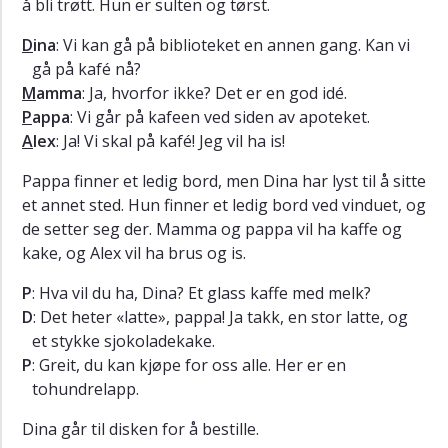
å bli trøtt. Hun er sulten og tørst.
Dodatki
D
ina
: Vi kan gå på biblioteket en annen gang. Kan vi
gå på kafé nå?
M
amma
: Ja, hvorfor ikke? Det er en god idé.
P
appa
: Vi går på kafeen ved siden av apoteket.
A
lex
: Ja! Vi skal på kafé! Jeg vil ha is!
Pappa finner et ledig bord, men Dina har lyst til å sitte
et annet sted. Hun finner et ledig bord ved vinduet, og
de setter seg der. Mamma og pappa vil ha kaffe og
kake, og Alex vil ha brus og is.
P
: Hva vil du ha, Dina? Et glass kaffe med melk?
D
: Det heter «latte», pappa! Ja takk, en stor latte, og
et stykke sjokoladekake.
P
: Greit, du kan kjøpe for oss alle. Her er en
tohundrelapp.
Dina går til disken for å bestille.