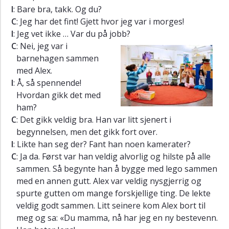
I
: Bare bra, takk. Og du?
Pronunciation
C
: Jeg har det fint! Gjett hvor jeg var i morges!
Listening
I
: Jeg vet ikke … Var du på jobb?
excercises
C
: Nei, jeg var i
Exercises
barnehagen sammen
med Alex.
Vocabulary
I
: Å, så spennende!
Extras
Hvordan gikk det med
ham?
C
: Det gikk veldig bra. Han var litt sjenert i
begynnelsen, men det gikk fort over.
I
: Likte han seg der? Fant han noen kamerater?
C
: Ja da. Først var han veldig alvorlig og hilste på alle
sammen. Så begynte han å bygge med lego sammen
med en annen gutt. Alex var veldig nysgjerrig og
spurte gutten om mange forskjellige ting. De lekte
veldig godt sammen. Litt seinere kom Alex bort til
meg og sa: «Du mamma, nå har jeg en ny bestevenn.