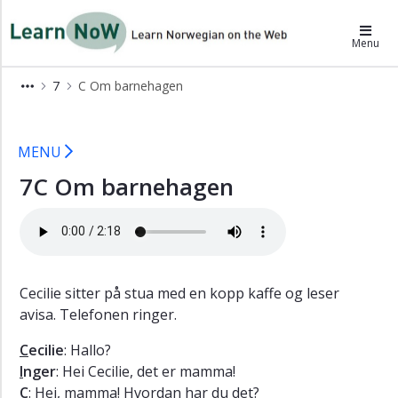
×
LearnNoW
Menu
A
7
C Om barnehagen
Alex
våkner
7C Om barnehagen - LearnNoW
tidlig
MENU
B
På
7C Om barnehagen
kontoret
C
Om
barnehagen
D
Cecilie sitter på stua med en kopp kaffe og leser
Første
avisa. Telefonen ringer.
dag
på
C
ecilie
: Hallo?
skolen
I
nger
: Hei Cecilie, det er mamma!
Grammar
C
: Hei, mamma! Hvordan har du det?