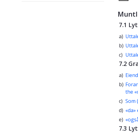
Muntl
7.1 Ly
a)
Uttal
b)
Uttal
c)
Uttal
7.2 G
a)
Eien
b)
Foran
the «
c)
Som (
d)
«da» 
e)
«også
7.3 Lyt