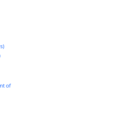
s)
)
nt of