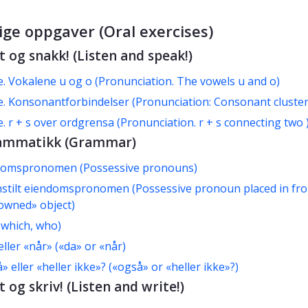
ige oppgaver (Oral exercises)
tt og snakk! (Listen and speak!)
e. Vokalene u og o (Pronunciation. The vowels u and o)
e. Konsonantforbindelser (Pronunciation: Consonant cluster
e. r + s over ordgrensa (Pronunciation. r + s connecting two 
rammatikk (Grammar)
domspronomen (Possessive pronouns)
stilt eiendomspronomen (Possessive pronoun placed in fro
owned» object)
which, who)
eller «når» («da» or «når)
» eller «heller ikke»? («også» or «heller ikke»?)
t og skriv! (Listen and write!)