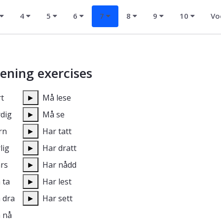
4
5
6
7
8
9
10
Vo
tening exercises
rt
►
Må lese
rdig
►
Må se
arn
►
Har tatt
rlig
►
Har dratt
ars
►
Har nådd
 ta
►
Har lest
 dra
►
Har sett
å nå