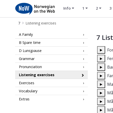
Info
1
2
3
NoW
7
Listening exercises
NoW 7 Listening exercises
A Family
7 Lis
B Spare time
►
Fo
D Lunsjpause
►
Fe
Grammar
Pronunciation
►
B
Listening exercises
►
Fa
Exercises
►
M
Vocabulary
►
Må
Extras
►
Må
►
M