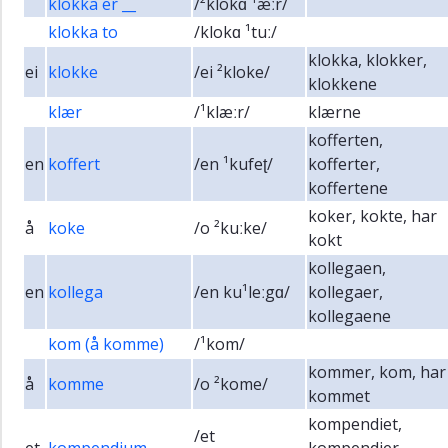
klokka er __
/²klokɑ ¹æːr/
klokka to
/klokɑ ¹tuː/
klokka, klokker,
ei
klokke
/ei ²kloke/
klokkene
klær
/¹klæːr/
klærne
kofferten,
en
koffert
/en ¹kufeʈ/
kofferter,
koffertene
koker, kokte, har
å
koke
/o ²kuːke/
kokt
kollegaen,
en
kollega
/en ku¹leːgɑ/
kollegaer,
kollegaene
kom (å komme)
/¹kom/
kommer, kom, har
å
komme
/o ²kome/
kommet
kompendiet,
/et