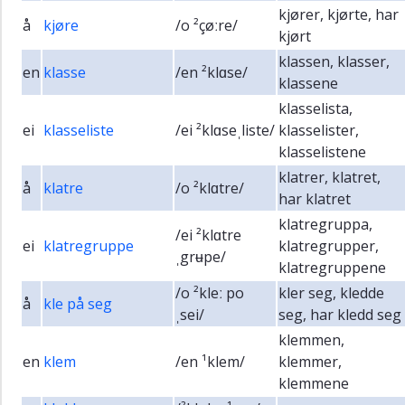
kjører, kjørte, har
å
kjøre
/o ²çøːre/
kjørt
klassen, klasser,
en
klasse
/en ²klɑse/
klassene
klasselista,
ei
klasseliste
/ei ²klɑseˌliste/
klasselister,
klasselistene
klatrer, klatret,
å
klatre
/o ²klɑtre/
har klatret
klatregruppa,
/ei ²klɑtre
ei
klatregruppe
klatregrupper,
ˌgrʉpe/
klatregruppene
/o ²kleː po
kler seg, kledde
å
kle på seg
ˌsei/
seg, har kledd seg
klemmen,
en
klem
/en ¹klem/
klemmer,
klemmene