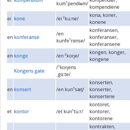
et
kompendium
kompendier,
kum¹pendiʉm/
kompendiene
kona, koner,
ei
kone
/ei ²kuːne/
konene
konferansen,
/en
en
konferanse
konferanser,
kunfe¹rɑnse/
konferansene
kongen, konger,
en
konge
/en ²koŋe/
kongene
/¹koŋens
Kongens gate
ˌgɑːte/
konserten,
en
konsert
/en kun¹sæʈ/
konserter,
konsertene
kontoret,
et
kontor
/et kun¹tuːr/
kontorer,
kontorene
kontrakten,