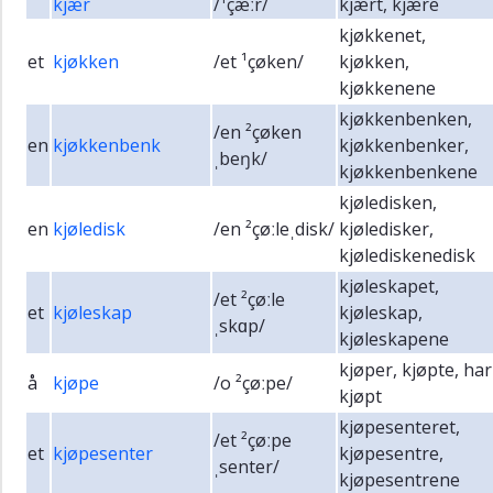
kjær
/¹çæːr/
kjært, kjære
kjøkkenet,
et
kjøkken
/et ¹çøken/
kjøkken,
kjøkkenene
kjøkkenbenken,
/en ²çøken
en
kjøkkenbenk
kjøkkenbenker,
ˌbeŋk/
kjøkkenbenkene
kjøledisken,
en
kjøledisk
/en ²çøːleˌdisk/
kjøledisker,
kjølediskenedisk
kjøleskapet,
/et ²çøːle
et
kjøleskap
kjøleskap,
ˌskɑp/
kjøleskapene
kjøper, kjøpte, har
å
kjøpe
/o ²çøːpe/
kjøpt
kjøpesenteret,
/et ²çøːpe
et
kjøpesenter
kjøpesentre,
ˌsenter/
kjøpesentrene