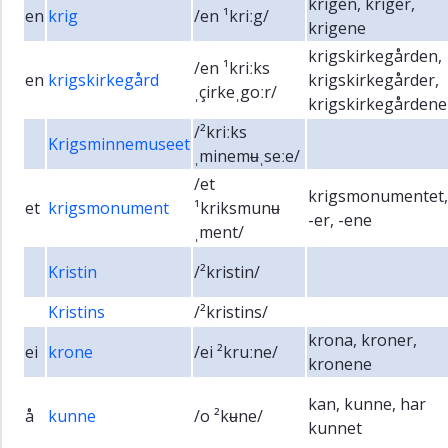
krigen, kriger,
en
krig
/en ¹kriːg/
krigene
krigskirkegården,
/en ¹kriːks
en
krigskirkegård
krigskirkegårder,
ˌçirkeˌgoːr/
krigskirkegårdene
/²kriːks
Krigsminnemuseet
ˌminemʉˌseːe/
/et
krigsmonumentet,
et
krigsmonument
¹kriksmunʉ
-er, -ene
ˌment/
Kristin
/²kristin/
Kristins
/²kristins/
krona, kroner,
ei
krone
/ei ²kruːne/
kronene
kan, kunne, har
å
kunne
/o ²kʉne/
kunnet