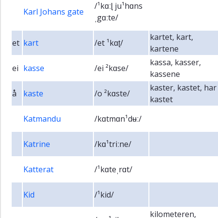
/¹kɑːɭ ju¹hɑns
Karl Johans gate
ˌgɑːte/
kartet, kart,
et
kart
/et ¹kɑʈ/
kartene
kassa, kasser,
ei
kasse
/ei ²kɑse/
kassene
kaster, kastet, har
å
kaste
/o ²kɑste/
kastet
Katmandu
/kɑtmɑn¹dʉː/
Katrine
/kɑ¹triːne/
Katterat
/¹kɑteˌrɑt/
Kid
/¹kid/
kilometeren,