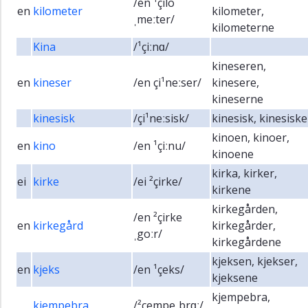
/en ¹çilo
en
kilometer
kilometer,
ˌmeːter/
kilometerne
Kina
/¹çiːnɑ/
kineseren,
en
kineser
/en çi¹neːser/
kinesere,
kineserne
kinesisk
/çi¹neːsisk/
kinesisk, kinesiske
kinoen, kinoer,
en
kino
/en ¹çiːnu/
kinoene
kirka, kirker,
ei
kirke
/ei ²çirke/
kirkene
kirkegården,
/en ²çirke
en
kirkegård
kirkegårder,
ˌgoːr/
kirkegårdene
kjeksen, kjekser,
en
kjeks
/en ¹çeks/
kjeksene
kjempebra,
kjempebra
/²çempeˌbrɑː/