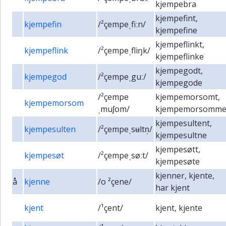
kjempebra
kjempefint,
kjempefin
/²çempeˌfiːn/
kjempefine
kjempeflinkt,
kjempeflink
/²çempeˌfliŋk/
kjempeflinke
kjempegodt,
kjempegod
/²çempeˌguː/
kjempegode
/²çempe
kjempemorsomt,
kjempemorsom
ˌmuʃom/
kjempemorsomm
kjempesultent,
kjempesulten
/²çempeˌsʉltn̩/
kjempesultne
kjempesøtt,
kjempesøt
/²çempeˌsøːt/
kjempesøte
kjenner, kjente,
å
kjenne
/o ²çene/
har kjent
kjent
/¹çent/
kjent, kjente