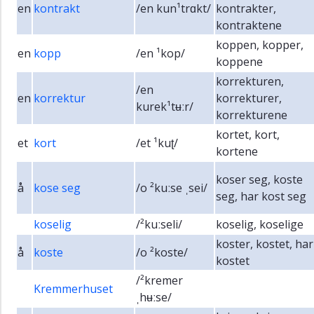
en
kontrakt
/en kun¹trɑkt/
kontrakter,
kontraktene
koppen, kopper,
en
kopp
/en ¹kop/
koppene
korrekturen,
/en
en
korrektur
korrekturer,
kurek¹tʉːr/
korrekturene
kortet, kort,
et
kort
/et ¹kuʈ/
kortene
koser seg, koste
å
kose seg
/o ²kuːse ˌsei/
seg, har kost seg
koselig
/²kuːseli/
koselig, koselige
koster, kostet, har
å
koste
/o ²koste/
kostet
/²kremer
Kremmerhuset
ˌhʉːse/