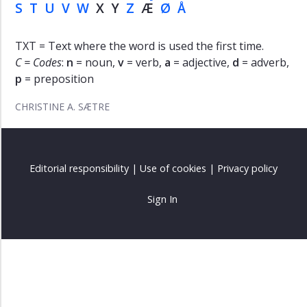
S
T
U
V
W
X Y
Z
Æ
Ø
Å
TXT = Text where the word is used the first time.
C = Codes
:
n
= noun,
v
= verb,
a
= adjective,
d
= adverb,
p
= preposition
CHRISTINE A. SÆTRE
Editorial responsibility
|
Use of cookies
|
Privacy policy
Sign In