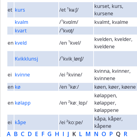
kurset, kurs,
et
kurs
/et ¹kʉːʃ/
kursene
kvalm
/¹kvɑlm/
kvalmt, kvalme
kvart
/¹kvɑʈ/
kvelden, kvelder,
en
kveld
/en ¹kvel/
kveldene
Kvikklunsj
/¹kvikˌløɳʃ/
kvinna, kvinner,
ei
kvinne
/ei ²kvine/
kvinnene
en
kø
/en ¹køː/
køen, køer, køene
kølappen,
en
kølapp
/en ²køːˌlɑp/
kølapper,
kølappene
kåpa, kåper,
ei
kåpe
/ei ²koːpe/
kåpene
A
B
C
D
E
F
G
H
I
J
K
L
M
N
O
P
Q
R