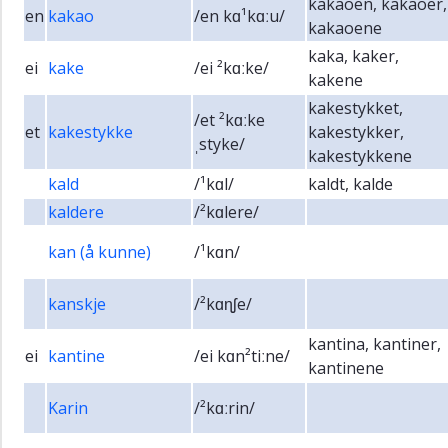
kakaoen, kakaoer,
en
kakao
/en kɑ¹kɑːu/
kakaoene
kaka, kaker,
ei
kake
/ei ²kɑːke/
kakene
kakestykket,
/et ²kɑːke
et
kakestykke
kakestykker,
ˌstyke/
kakestykkene
kald
/¹kɑl/
kaldt, kalde
kaldere
/²kɑlere/
kan (å kunne)
/¹kɑn/
kanskje
/²kɑɳʃe/
kantina, kantiner,
ei
kantine
/ei kɑn²tiːne/
kantinene
Karin
/²kɑːrin/