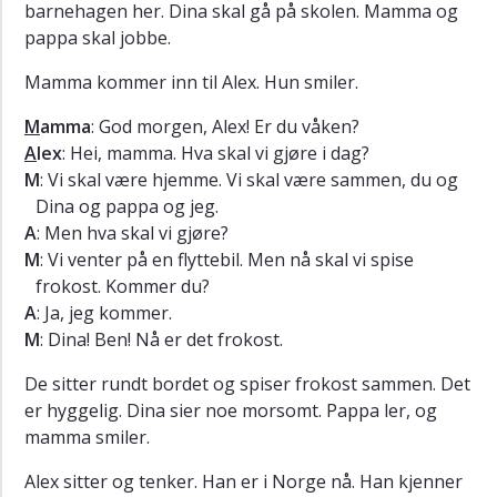
Ejercicios
barnehagen her. Dina skal gå på skolen. Mamma og
pappa skal jobbe.
Vocabulario
Extras
Mamma kommer inn til Alex. Hun smiler.
M
amma
: God morgen, Alex! Er du våken?
A
lex
: Hei, mamma. Hva skal vi gjøre i dag?
M
: Vi skal være hjemme. Vi skal være sammen, du og
Dina og pappa og jeg.
A
: Men hva skal vi gjøre?
M
: Vi venter på en flyttebil. Men nå skal vi spise
frokost. Kommer du?
A
: Ja, jeg kommer.
M
: Dina! Ben! Nå er det frokost.
De sitter rundt bordet og spiser frokost sammen. Det
er hyggelig. Dina sier noe morsomt. Pappa ler, og
mamma smiler.
Alex sitter og tenker. Han er i Norge nå. Han kjenner