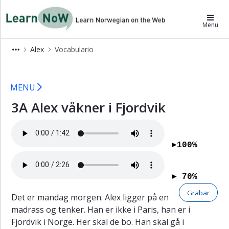
×
LearnNoW-es
Menu
Alex
Alex
Vocabulario
Vocabulario
3A LearnNoW
Español
MENU
Los
3A Alex våkner i Fjordvik
días
Ben
Cecilie
►100%
Dina
Gramática
► 70%
Pronunciación
Grabar
Det er mandag morgen. Alex ligger på en
Ejercicios
madrass og tenker. Han er ikke i Paris, han er i
auditivos
Fjordvik i Norge. Her skal de bo. Han skal gå i