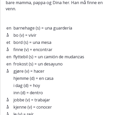
bare mamma, pappa og Dina her. Han må finne en
venn.
en
barnehage
(s) = una guardería
å
bo
(v) = vivir
et
bord
(s) = una mesa
å
finne
(v) = encontrar
en
flyttebil
(s) = un camión de mudanzas
en
frokost
(s) = un desayuno
å
gjøre
(v) = hacer
hjemme
(d) = en casa
i dag
(d) = hoy
inn
(d) = dentro
å
jobbe
(v) = trabajar
å
kjenne
(v) = conocer
å
le
(v) = reír