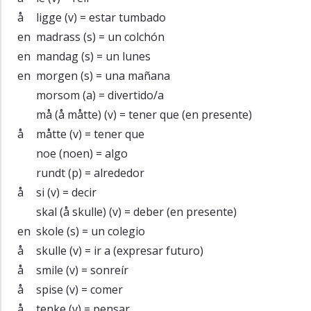
å
ligge
(v) = estar tumbado
en
madrass
(s) = un colchón
en
mandag
(s) = un lunes
en
morgen
(s) = una mañana
morsom
(a) = divertido/a
må (å måtte)
(v) = tener que (en presente)
å
måtte
(v) = tener que
noe (noen)
= algo
rundt
(p) = alrededor
å
si
(v) = decir
skal (å skulle)
(v) = deber (en presente)
en
skole
(s) = un colegio
å
skulle
(v) = ir a (expresar futuro)
å
smile
(v) = sonreír
å
spise
(v) = comer
å
tenke
(v) = pensar