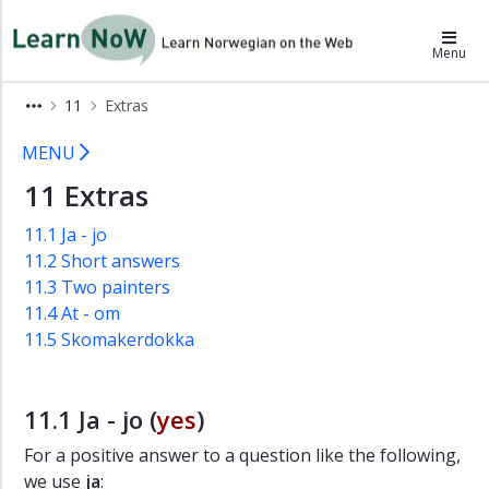
×
LearnNoW
Menu
A
11
Extras
Skomakerdokka
11 Extras - LearnNoW
B
MENU
På
11 Extras
hyttetur
C
11.1 Ja - jo
En
11.2 Short answers
invitasjon
11.3 Two painters
til
11.4 At - om
Oslo
11.5 Skomakerdokka
D
Justin
Bieber-
11.1 Ja - jo (
yes
)
konsert
Grammar
For a positive answer to a question like the following,
we use
ja
:
Pronunciation