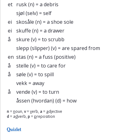
et
rusk
(n) = a debris
sjøl (selv)
= self
ei
skosåle
(n) = a shoe sole
ei
skuffe
(n) = a drawer
å
skure
(v) = to scrubb
slepp (slipper)
(v) = are spared from
en
stas
(n) = a fuss (positive)
å
stelle
(v) = to care for
å
søle
(v) = to spill
vekk
= away
å
vende
(v) = to turn
åssen (hvordan)
(d) = how
n
=
n
oun,
v
=
v
erb,
a
=
a
djective
d
= a
d
verb,
p
=
p
reposition