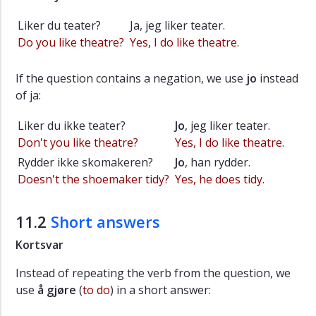
Listening
Liker du teater?
Ja, jeg liker teater.
excercises
Do you like theatre?
Yes, I do like
theatre
.
Exercises
If the question contains a negation, we use
jo
instead
Vocabulary
of ja:
Extras
Liker du ikke teater?
Jo
, jeg liker teater.
Don't you like
theatre
?
Yes, I do like
theatre
.
Rydder ikke skomakeren?
Jo
, han rydder.
Doesn't the shoemaker tidy
?
Yes, he does tidy
.
11.2
Short answers
Kortsvar
Instead of
repeating
the verb from the question
, we
use
å gjøre
(
to do
)
in
a short answer: