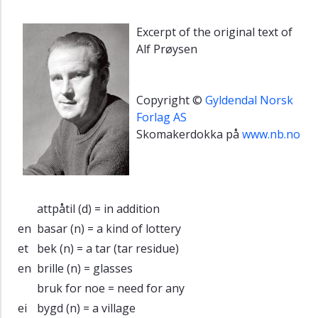
Excerpt of the original text of
Alf Prøysen
Copyright ©
Gyldendal Norsk
Forlag AS
Skomakerdokka på
www.nb.no
attpåtil
(d) = in addition
en
basar
(n) = a kind of lottery
et
bek
(n) = a tar (tar residue)
en
brille
(n) = glasses
bruk for noe
= need for any
ei
bygd
(n) = a village