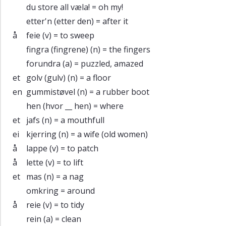
du store all væla!
= oh my!
etter'n (etter den)
= after it
å
feie
(v) = to sweep
fingra (fingrene)
(n) = the fingers
forundra
(a) = puzzled, amazed
et
golv (gulv)
(n) = a floor
en
gummistøvel
(n) = a rubber boot
hen (hvor __ hen)
= where
et
jafs
(n) = a mouthfull
ei
kjerring
(n) = a wife (old women)
å
lappe
(v) = to patch
å
lette
(v) = to lift
et
mas
(n) = a nag
omkring
= around
å
reie
(v) = to tidy
rein
(a) = clean