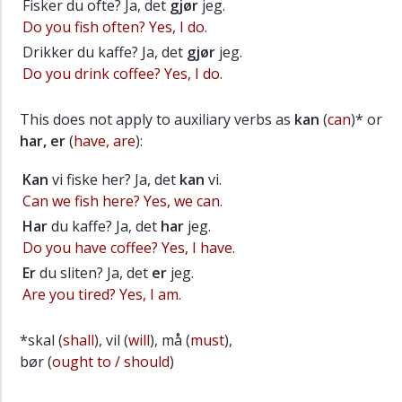
Fisker du ofte? Ja, det
gjør
jeg.
Do you fish often? Yes, I do.
Drikker du kaffe? Ja, det
gjør
jeg.
Do you drink coffee? Yes, I do.
This
does not apply to
auxiliary verbs as
kan
(
can
)* or
h
ar, er
(
have, are
):
Kan
vi fiske her? Ja, det
kan
vi.
Can we fish here? Yes, we can.
Har
du kaffe? Ja, det
har
jeg.
Do you have coffee? Yes, I have.
Er
du sliten? Ja, det
er
jeg.
Are you tired? Yes, I am.
*skal (
shall
), vil (
will
), må (
must
),
bør (
ought to / should
)