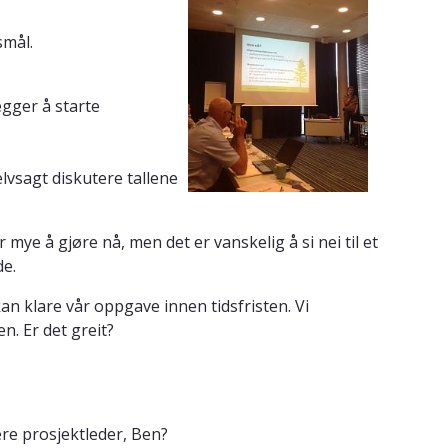
smål.
egger å starte
elvsagt diskutere tallene
ye å gjøre nå, men det er vanskelig å si nei til et
de.
kan klare vår oppgave innen tidsfristen. Vi
n. Er det greit?
ære prosjektleder, Ben?