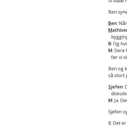
til både
Ben syne
B
en
: Nå
M
athise
byggin
B
: Og hv
M
: Dere 
før vi s
Ben og k
så stort
S
jefen
: 
diskute
M
: Ja. D
Sjefen o
S
: Det e