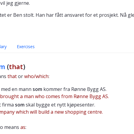
t vil jeg gjerne.
et er Ben stolt. Han har fått ansvaret for et prosjekt. Nå gl
lary
Exercises
om
(
that
)
ans
that
or
who/which
:
r med en mann
som
kommer fra Rønne Bygg AS.
 brought a man who comes from Rønne Bygg AS.
t firma
som
skal bygge et nytt kjøpesenter.
company which will build a new shopping centre.
lso means
as
: