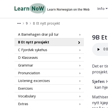
Info
LearnNoW
9
B Et nytt prosjekt
9B Et nytt prosjekt - LearnNoW
A Barnehagen drar på tur
9B Et
B Et nytt prosjekt
C Fjordvik sykehus
D Klasseavis
Grammar
Det er ti
prosjekt
Pronunciation
Listening excercises
Sjefen
:
kan hje
Exercises
Vocabulary
Mathisen
nytt kjø
Extras