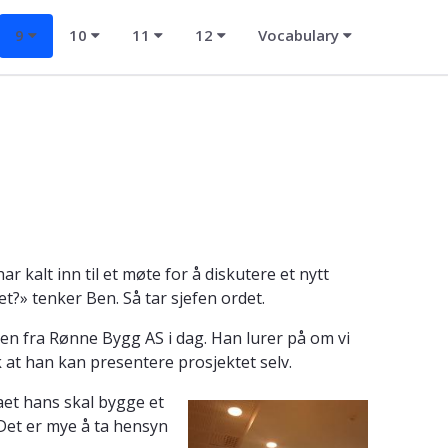
9
10
11
12
Vocabulary
r kalt inn til et møte for å diskutere et nytt
t?» tenker Ben. Så tar sjefen ordet.
sen fra Rønne Bygg AS i dag. Han lurer på om vi
k at han kan presentere prosjektet selv.
maet hans skal bygge et
 Det er mye å ta hensyn