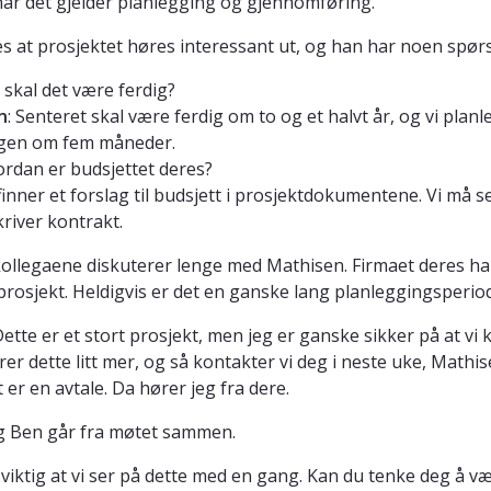
 når det gjelder planlegging og gjennomføring.
s at prosjektet høres interessant ut, og han har noen spør
r skal det være ferdig?
n
: Senteret skal være ferdig om to og et halvt år, og vi planl
gen om fem måneder.
ordan er budsjettet deres?
finner et forslag til budsjett i prosjektdokumentene. Vi må s
kriver kontrakt.
ollegaene diskuterer lenge med Mathisen. Firmaet deres har m
 prosjekt. Heldigvis er det en ganske lang planleggingsperio
Dette er et stort prosjekt, men jeg er ganske sikker på at vi 
rer dette litt mer, og så kontakter vi deg i neste uke, Mathise
et er en avtale. Da hører jeg fra dere.
g Ben går fra møtet sammen.
r viktig at vi ser på dette med en gang. Kan du tenke deg å v