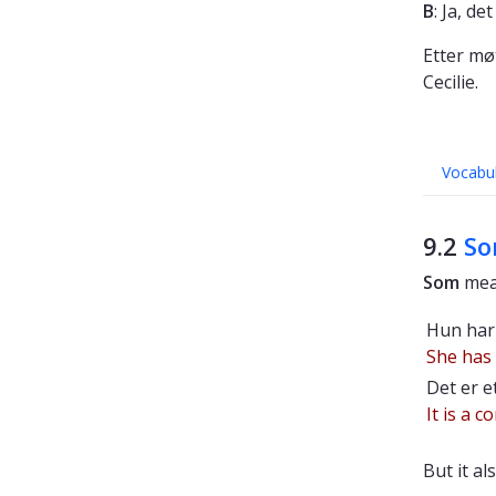
B
: Ja, de
Etter møt
Cecilie.
Vocabu
9.2
S
Som
me
Hun ha
She has
Det er e
It is a 
But it a