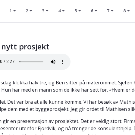
1
2
3
4
5
6
7
8
 nytt prosjekt
rsdag klokka halv tre, og Ben sitter på møterommet. Sjefen ha
. Hun har med en mann som de ikke har sett før. «Hvem er de
 Hei. Det var bra at alle kunne komme. Vi har besøk av Mathi
lpe dem med et byggeprosjekt. Jeg gir ordet til Mathisen sli
 gir en presentasjon av prosjektet. Det er veldig stort. Fir
pesenter utenfor Fjordvik, og nå trenger de konsulenthjelp.