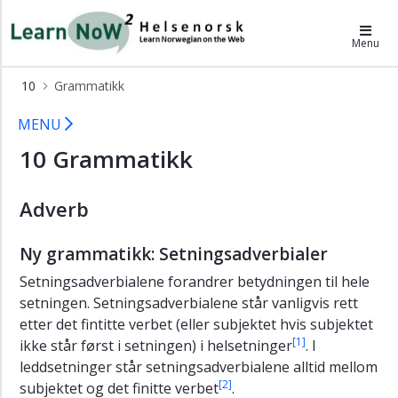
×
LearnNoW2-hs
Menu
KAPITTEL
10
Grammatikk
10
Grammatikk
A
MENU
Fatima
10 Grammatikk
føler
seg
ensom
Adverb
B
Bjørg
Ny grammatikk: Setningsadverbialer
har
demens
Setningsadverbialene forandrer betydningen til hele
setningen. Setningsadverbialene står vanligvis rett
C
Demens
etter det fintitte verbet (eller subjektet hvis subjektet
(dementia)
[1]
ikke står først i setningen) i helsetninger
. I
leddsetninger står setningsadverbialene alltid mellom
D
[2]
subjektet og det finitte verbet
.
Depresjon