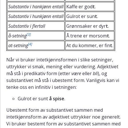
Substantiv i hankjønn entall
Kaffe er god
t
.
Substantiv i hunkjønn entall
Gulrot er sun
t
.
Substantiv i flertall
Grønnsaker er dyr
t
.
[3]
å-setning
Å trene er morsom
t
.
[4]
at-setning
At du kommer, er fin
t
.
Når vi bruker intetkjønnsformen i slike setninger,
uttrykker vi smak, mening eller vurdering. Adjektivet
må stå i predikativ form (etter
være
eller
bli
), og
substantivet må stå i ubestemt form. Vanligvis kan vi
tenke oss en infinitiv i setningen:
Gulrot er sunt
å spise
.
Ubestemt form av substantivet sammen med
intetkjønnsform av adjektivet uttrykker noe generelt.
Vi bruker bestemt form av substantivet sammen med