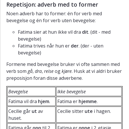
Repetisjon: adverb med to former
Noen adverb har to former: én for verb med
bevegelse og én for verb uten bevegelse:
Fatima sier at hun ikke vil dra
dit
. (dit - med
bevegelse)
Fatima trives når hun er
der
. (der - uten
bevegelse)
Formene med bevegelse bruker vi ofte sammen med
verb som
gå
,
dra
,
reise
og
kjøre
. Husk at vi aldri bruker
preposisjon foran disse adverbene.
Bevegelse
Ikke bevegelse
Fatima vil dra
hjem
.
Fatima er
hjemme
.
Cecilie går
ut
av
Cecilie sitter
ute
i hagen.
huset.
Fatima går
opp
til 2.
Fatima er
oppe
i 2. etasje.