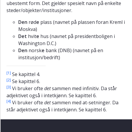
ubestemt form. Det gjelder spesielt navn på enkelte
steder/objekter/institusjoner.
Den
rød
e
plass (navnet på plassen foran Kreml i
Moskva)
Det
hvit
e
hus (navnet på presidentboligen i
Washington D.C.)
Den
norsk
e
bank (DNB) (navnet på en
institusjon/bedrift)
[1]
Se kapittel 4.
[2]
Se kapittel 6.
[3]
Vi bruker ofte
det
sammen med infinitiv. Da står
adjektivet også i intetkjønn. Se kapittel 6.
[4]
Vi bruker ofte
det
sammen med at-setninger. Da
står adjektivet også i intetkjønn. Se kapittel 6.