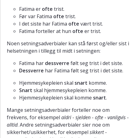
hos
Fatima er
ofte
trist.
eldre
Før var Fatima
ofte
trist.
Grammatikk
I det siste har Fatima
ofte
vært trist.
Uttale
Fatima forteller at hun
ofte
er trist.
Oppgaver
Noen setningsadverbialer kan stå først og/eller sist i
Fordypning
helsetningen i tillegg til midt i setningen:
Ekstra
Fatima har
dessverre
følt seg trist i det siste.
Dessverre
har Fatima følt seg trist i det siste.
Hjemmesykepleien skal
snart
komme.
Snart
skal hjemmesykepleien komme.
Hjemmesykepleien skal komme
snart
.
Mange setningsadverbialer forteller noe om
frekvens, for eksempel
aldri
-
sjelden
-
ofte
-
vanligvis
-
alltid
. Andre setningsadverbialer sier noe om
sikkerhet/usikkerhet, for eksempel
sikkert
-