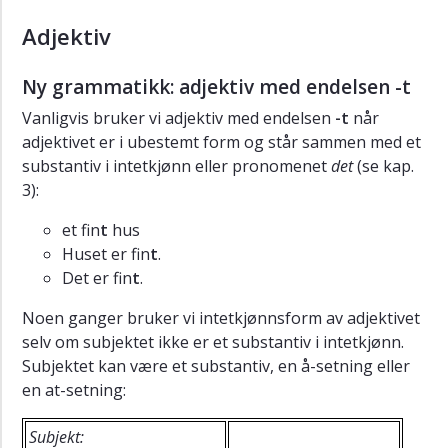
Adjektiv
Ny grammatikk: adjektiv med endelsen -t
Vanligvis bruker vi adjektiv med endelsen
-t
når
adjektivet er i ubestemt form og står sammen med et
substantiv i intetkjønn eller pronomenet
det
(se kap.
3):
et fin
t
hus
Huset er fin
t
.
Det er fin
t
.
Noen ganger bruker vi intetkjønnsform av adjektivet
selv om subjektet ikke er et substantiv i intetkjønn.
Subjektet kan være et substantiv, en å-setning eller
en at-setning:
Subjekt: