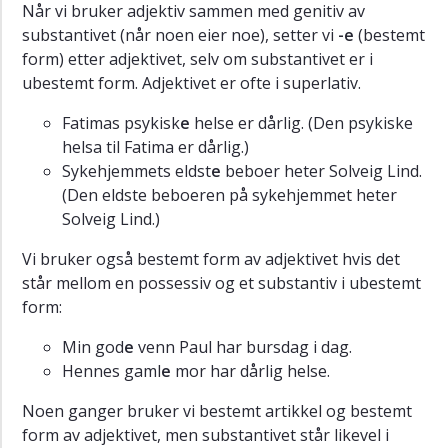
Når vi bruker adjektiv sammen med genitiv av
substantivet (når noen eier noe), setter vi
-e
(bestemt
form) etter adjektivet, selv om substantivet er i
ubestemt form. Adjektivet er ofte i superlativ.
Fatimas psykisk
e
helse er dårlig. (Den psykiske
helsa til Fatima er dårlig.)
Sykehjemmets eldst
e
beboer heter Solveig Lind.
(Den eldste beboeren på sykehjemmet heter
Solveig Lind.)
Vi bruker også bestemt form av adjektivet hvis det
står mellom en possessiv og et substantiv i ubestemt
form:
Min god
e
venn Paul har bursdag i dag.
Hennes gaml
e
mor har dårlig helse.
Noen ganger bruker vi bestemt artikkel og bestemt
form av adjektivet, men substantivet står likevel i