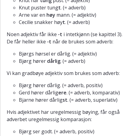
Knut har
tung
pust. (= adjektiv)
Knut puster tung
t
. (= adverb)
Arne var en
høy
mann. (= adjektiv)
Cecilie snakker høy
t
. (= adverb)
Noen adjektiv får ikke
-t
i intetkjønn (se kapittel 3).
De får heller ikke
-t
når de brukes som adverb:
Bjørgs hørsel er dårlig. (= adjektiv)
Bjørg hører
dårlig
. (= adverb)
Vi kan gradbøye adjektiv som brukes som adverb:
Bjørg hører dårlig. (= adverb, positiv)
Gerd hører dårlig
ere
. (= adverb, komparativ)
Bjarne hører dårlig
st
. (= adverb, superlativ)
Hvis adjektivet har uregelmessig bøying, får også
adverbet uregelmessig komparasjon:
Bjørg ser godt. (= adverb, positiv)