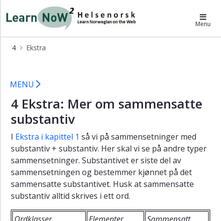
×
LearnNoW2-hs
Menu
KAPITTEL
4
Ekstra
4
Ekstra
A
Åse
MENU
snakker
med
4 Ekstra: Mer om sammensatte
fysioterapeuten
substantiv
B
Åse
I
Ekstra i kapittel 1
så vi på sammensetninger med
har
substantiv + substantiv. Her skal vi se på andre typer
problemer
sammensetninger. Substantivet er siste del av
med
sammensetningen og bestemmer kjønnet på det
synet
sammensatte substantivet. Husk at sammensatte
C
substantiv alltid skrives i ett ord.
Rehabilitering
etter
Ordklasser
Elementer
Sammensatt
lårhalsbrudd