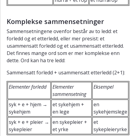
Komplekse sammensetninger
Sammensetningene ovenfor består av to ledd: et
forledd og et etterledd, eller mer presist: et
usammensatt forledd og et usammensatt etterledd.
Det finnes mange ord som er mer komplekse enn
dette. Ord kan ha tre ledd:
Sammensatt forledd + usammensatt etterledd (2+1):
Elementer forledd
Elementer
Eksempel
sammensetning
syk + e + hjem →
et sykehjem +
en
sykehjem
en lege
sykehjemslege
syk + e + pleier →
en sykepleier +
et
sykepleier
et yrke
sykepleieryrke