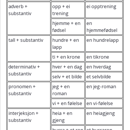
adverb +
opp + ei
ei opptrening
substantiv
trening
hjemme + en
en
fødsel
hjemmefødsel
tall + substantiv
hundre + en
en hundrelapp
lapp
ti + en krone
en tikrone
determinativ +
hver + en dag
en hverdag
substantiv
selv + et bilde
et selvbilde
pronomen +
jeg + en
en jeg-roman
substantiv
roman
vi + en følelse
en vi-følelse
interjeksjon +
heia + en
en heiagjeng
substantiv
gjeng
hurra + et rop
et hurrarop