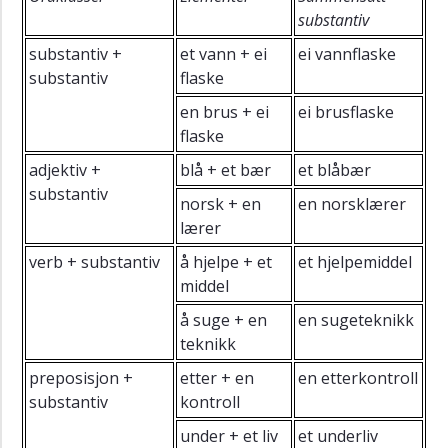
substantiv
D
Kommunehelsetjenesten
substantiv +
et vann + ei
ei vannflaske
substantiv
flaske
Grammatikk
en brus + ei
ei brusflaske
Uttale
flaske
Oppgaver
adjektiv +
blå + et bær
et blåbær
Fordypning
substantiv
norsk + en
en norsklærer
Ekstra
lærer
verb + substantiv
å hjelpe + et
et hjelpemiddel
middel
å suge + en
en sugeteknikk
teknikk
preposisjon +
etter + en
en etterkontroll
substantiv
kontroll
under + et liv
et underliv