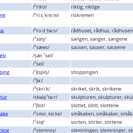
/²rikti/
riktig, riktige
rem
/²riːsˌkreːm/
riskremen
us
/²roːdˌhʉːs/
rådhuset, rådhus, rådhuse
/¹sɑŋ/
sangen, sanger, sangene
/¹sæʉs/
sausen, sauser, sausene
elv
/sæi ¹sel/
/¹sel/
ping
/¹ʃopiŋ/
shoppingen
/¹ʃʉː/
/²skriːk/
skriket, skrik, skrikene
tur
/skʉlp¹tʉːr/
skulpturen, skulpturer, sk
/¹ʃlot/
slottet, slott, slottene
ake
/²smoːˌkɑːke/
småkaken, småkaker, små
/¹soʈ/
sorten, sorter, sortene
ning
/²stemniŋ/
stemningen, stemninger, s