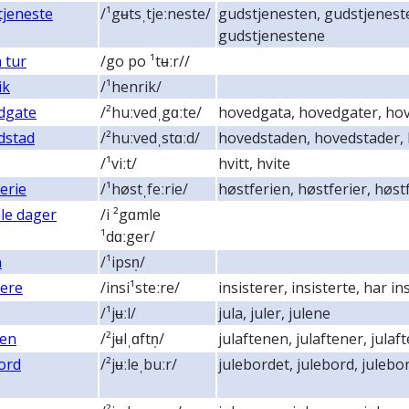
tjeneste
/¹gʉtsˌtjeːneste/
gudstjenesten, gudstjenest
gudstjenestene
 tur
/go po ¹tʉːr//
ik
/¹henrik/
dgate
/²huːvedˌgɑːte/
hovedgata, hovedgater, ho
dstad
/²huːvedˌstɑːd/
hovedstaden, hovedstader,
/¹viːt/
hvitt, hvite
erie
/¹høstˌfeːrie/
høstferien, høstferier, høst
le dager
/i ²gɑmle
¹dɑːger/
n
/¹ipsn̩/
tere
/insi¹steːre/
insisterer, insisterte, har in
/¹jʉːl/
jula, juler, julene
ten
/²jʉlˌɑftn̩/
julaftenen, julaftener, jula
ord
/²jʉːleˌbuːr/
julebordet, julebord, juleb