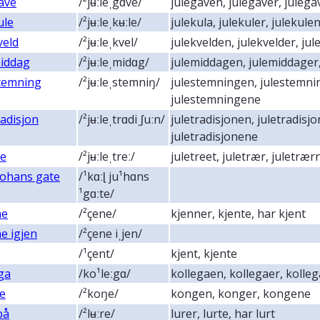
ave
/²jʉːleˌgɑve/
julegaven, julegaver, juleg
ule
/²jʉːleˌkʉːle/
julekula, julekuler, julekule
veld
/²jʉːleˌkvel/
julekvelden, julekvelder, ju
middag
/²jʉːleˌmidɑg/
julemiddagen, julemiddager
stemning
/²jʉːleˌstemniŋ/
julestemningen, julestemni
julestemningene
radisjon
/²jʉːleˌtrɑdiˌʃuːn/
juletradisjonen, juletradisjo
juletradisjonene
re
/²jʉːleˌtreː/
juletreet, juletrær, juletrær
Johans gate
/¹kɑːɭ ju¹hɑns
¹gɑːte/
ne
/²çene/
kjenner, kjente, har kjent
e igjen
/²çene iˌjen/
/¹çent/
kjent, kjente
ga
/ko¹leːgɑ/
kollegaen, kollegaer, kolle
e
/²koŋe/
kongen, konger, kongene
på
/²lʉːre/
lurer, lurte, har lurt