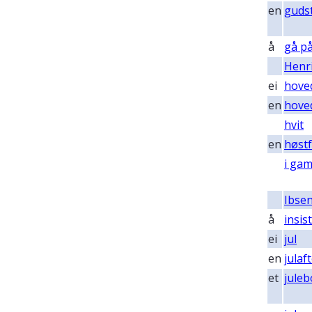
en
guds
å
gå på
Henr
ei
hove
en
hove
hvit
en
høstf
i gam
Ibse
å
insis
ei
jul
en
julaf
et
juleb