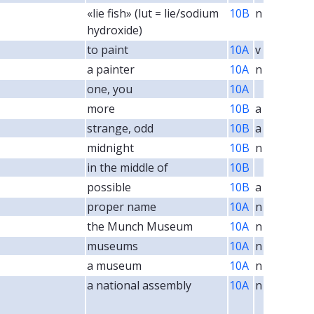
«lie fish» (lut = lie/sodium
10B
n
hydroxide)
to paint
10A
v
a painter
10A
n
one, you
10A
more
10B
a
strange, odd
10B
a
midnight
10B
n
in the middle of
10B
possible
10B
a
proper name
10A
n
the Munch Museum
10A
n
museums
10A
n
a museum
10A
n
a national assembly
10A
n