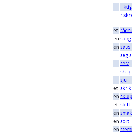
riktig
risk
et
rådh
en
sang
en
saus
seg s
selv
shop
sju
et
skrik
en
skulp
et
slott
en
småk
en
sort
en
stem