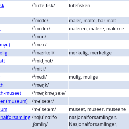
isk
/²lʉːteˌfisk/
lutefisken
/²mɑːle/
maler, malte, har malt
r
/²mɑːler/
maleren, malere, malerne
/¹mɑn/
(mye)
/¹meːr/
elig
/²mærkeli/
merkelig, merkelige
att
/²midˌnɑt/
i
/¹mit i/
g
/²mʉːli/
mulig, mulige
ch
/¹mʉŋk/
h-museet
/¹mʉŋkmʉˌseːe/
er (museum)
/mʉ¹seːer/
eum
/mʉ¹seːʉm/
museet, museer, museene
onalforsamling
/nɑʃu¹nɑːlfo
nasjonalforsamlingen.
ˌʃɑmliŋ/
Nasjonalforsamlinger,