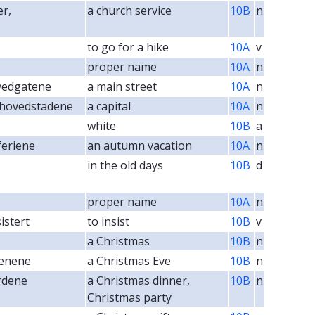
er,
a church service
10B
n
to go for a hike
10A
v
proper name
10A
n
vedgatene
a main street
10A
n
 hovedstadene
a capital
10A
n
white
10B
a
feriene
an autumn vacation
10A
n
in the old days
10B
d
proper name
10A
n
sistert
to insist
10B
v
a Christmas
10B
n
ftenene
a Christmas Eve
10B
n
ordene
a Christmas dinner,
10B
n
Christmas party