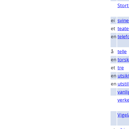
Stort
ei
svine
et
teate
en
tele
å
telle
en
torsk
et
tre
en
utsik
en
utstil
vanli
verke
Vige