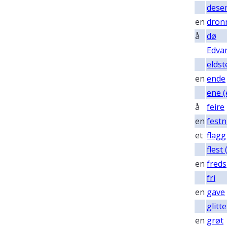
dese
en
dron
å
dø
Edva
eldst
en
ende
ene (
å
feire
en
festn
et
flagg
flest
en
freds
fri
en
gave
glitte
en
grøt