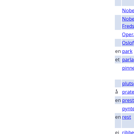
Nobe
Nobe
Fred
Oper
Oslo
en
park
et
parl
pinne
pluts
å
prat
en
prest
pynt
en
rest
ei
ribbe