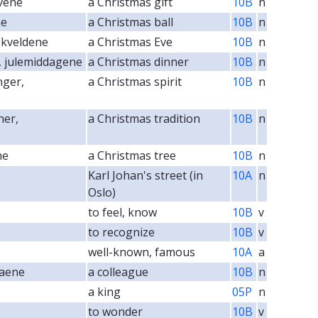
avene
a Christmas gift
10B
n
ne
a Christmas ball
10B
n
lekveldene
a Christmas Eve
10B
n
, julemiddagene
a Christmas dinner
10B
n
nger,
a Christmas spirit
10B
n
ner,
a Christmas tradition
10B
n
ne
a Christmas tree
10B
n
Karl Johan's street (in
10A
n
Oslo)
to feel, know
10B
v
to recognize
10B
v
well-known, famous
10A
a
gaene
a colleague
10B
n
a king
05P
n
to wonder
10B
v