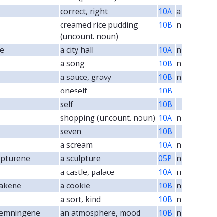
correct, right
10A
a
creamed rice pudding
10B
n
(uncount. noun)
ne
a city hall
10A
n
a song
10B
n
a sauce, gravy
10B
n
oneself
10B
self
10B
shopping (uncount. noun)
10A
n
seven
10B
a scream
10A
n
ulpturene
a sculpture
05P
n
a castle, palace
10A
n
kakene
a cookie
10B
n
a sort, kind
10B
n
temningene
an atmosphere, mood
10B
n