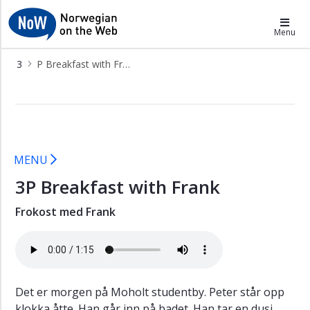
×
NoW
Menu
K
3
P Breakfast with Frank
The
key
3P Breakfast with Frank - NoW
A
The
bed-
sitter
MENU
M
3P Breakfast with Frank
First
meeting
Frokost med Frank
with
Anna
P
Breakfast
with
Det er morgen på Moholt studentby. Peter står opp
Frank
klokka åtte. Han går inn på badet. Han tar en dusj,