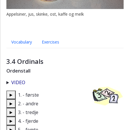
Appelsiner, jus, skinke, ost, kaffe og melk
Vocabulary
Exercises
3.4 Ordinals
Ordenstall
VIDEO
►
1. - første
►
2. - andre
►
3. - tredje
►
4. - fjerde
►
5. - femte