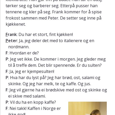
Y
tørker seg og barberer seg. Etterpå pusser han
Yuhang
tennene og kler på seg. Frank kommer for å spise
i
frokost sammen med Peter. De setter seg inne på
Ålesund
kjøkkenet.
Grammar
F
rank
: Du har et stort, fint kjøkken!
Pronunciation
P
eter
: Ja, jeg deler det med to italienere og en
Listening
nordmann.
exercises
F
: Hvordan er de?
Exercises
P
: Jeg vet ikke. De kommer i morgen. Jeg gleder meg
Vocabulary
til å treffe dem. Det blir spennende. Er du sulten?
F
: Ja, jeg er kjempesulten!
Extras
P
: Hva har du lyst på? Jeg har brød, ost, salami og
skinke. Og jeg har melk, te og kaffe. Og jus.
F
: Jeg vil gjerne ha ei brødskive med ost og skinke og
ei skive med salami.
P
: Vil du ha en kopp kaffe?
F
: Nei takk! Kaffen i Norge er
ikke god!