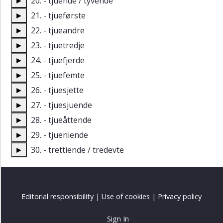
►
20. - tjuende /
tyvende
►
21. - tjueførste
►
22. - tjueandre
►
23. - tjuetredje
►
24. - tjuefjerde
►
25. - tjuefemte
►
26. - tjuesjette
►
27. - tjuesjuende
►
28. - tjueåttende
►
29. - tjueniende
►
30. - trettiende /
tredevte
Editorial responsibility
|
Use of cookies
|
Privacy policy
Sign In