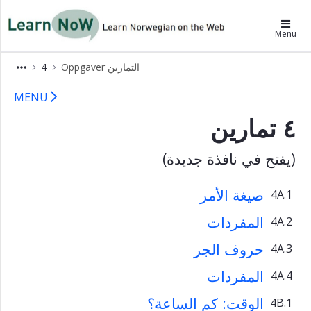
×
LearnNoW-ar
Menu
Alex
Oppgaver التمارين
4
أليكس
4 Oppgaver LearnNoW
Ben
MENU
بن
٤ تمارين
Cecilie
سسيليه
(يفتح في نافذة جديدة)
Dina
دينا
صيغة الأمر
4A.1
Grammatikk
القواعد
المفردات
4A.2
Uttale
حروف الجر
4A.3
اللفظ
المفردات
Lytteoppgaver
4A.4
تمارين
الوقت: كم الساعة؟
4B.1
الاستماع