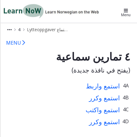
×
LearnNoW-ar
Menu
Alex
4
Lytteoppgaver تمارين الاستماع
أليكس
4 Lytteoppgaver LearnNoW
Ben
MENU
بن
٤ تمارين سماعية
Cecilie
سسيليه
(يفتح في نافذة جديدة)
Dina
دينا
استمع واربط
4A
Grammatikk
القواعد
استمع وكرر
4B
Uttale
استمع واكتب
4C
اللفظ
استمع وكرر
Lytteoppgaver
4D
تمارين
الاستماع