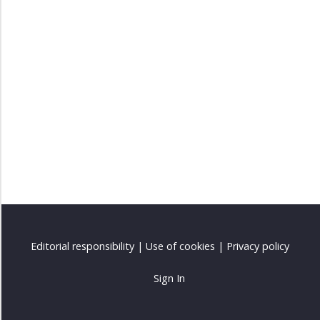
Oppgaver
التمارين
Gloser
المفردات
Ekstra
الإضافيات
Editorial responsibility
|
Use of cookies
|
Privacy policy
Sign In