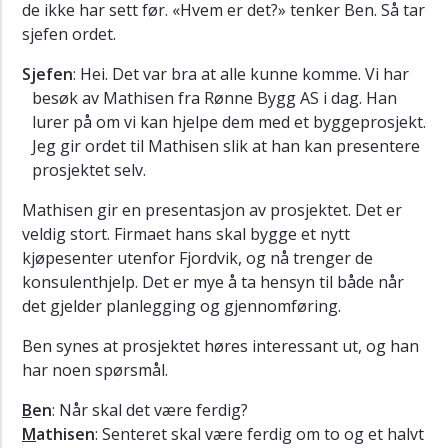
Uttale
de ikke har sett før. «Hvem er det?» tenker Ben. Så tar
اللفظ
sjefen ordet.
Lytteoppgaver
Sjefen
: Hei. Det var bra at alle kunne komme. Vi har
تمارين
besøk av Mathisen fra Rønne Bygg AS i dag. Han
الاستماع
lurer på om vi kan hjelpe dem med et byggeprosjekt.
Oppgaver
Jeg gir ordet til Mathisen slik at han kan presentere
التمارين
prosjektet selv.
Gloser
Mathisen gir en presentasjon av prosjektet. Det er
المفردات
veldig stort. Firmaet hans skal bygge et nytt
Ekstra
kjøpesenter utenfor Fjordvik, og nå trenger de
الإضافيات
konsulenthjelp. Det er mye å ta hensyn til både når
det gjelder planlegging og gjennomføring.
Ben synes at prosjektet høres interessant ut, og han
har noen spørsmål.
B
en
: Når skal det være ferdig?
M
athisen
: Senteret skal være ferdig om to og et halvt