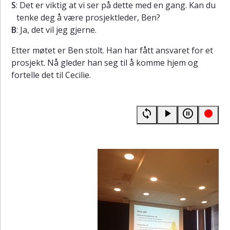
S
: Det er viktig at vi ser på dette med en gang. Kan du
tenke deg å være prosjektleder, Ben?
B
: Ja, det vil jeg gjerne.
Etter møtet er Ben stolt. Han har fått ansvaret for et
prosjekt. Nå gleder han seg til å komme hjem og
fortelle det til Cecilie.
loop
play_arrow
pause_circle_outline
fiber_manual_record