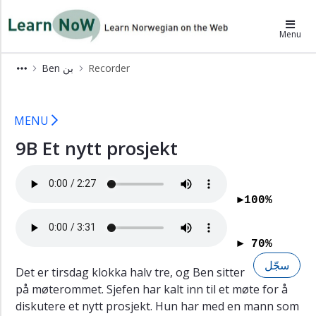
×
LearnNoW-ar
Menu
Alex
Ben بن
Recorder
أليكس
9B LearnNoW
Ben
بن
MENU
Gloser
9B Et nytt prosjekt
المفردات
Som
الذي
►100%
Cecilie
سسيليه
► 70%
Dina
دينا
سجّل
Det er tirsdag klokka halv tre, og Ben sitter
Grammatikk
på møterommet. Sjefen har kalt inn til et møte for å
القواعد
diskutere et nytt prosjekt. Hun har med en mann som