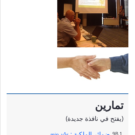
تمارين
(يفتح في نافذة جديدة)
ضمائر الملكية :
9B.1
min, vår