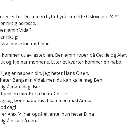
Hei, vi er fra Drammen flyttebyrå. Er dette Osloveien 24 A?
t er riktig adresse.
 Benjamin Vidal?
 er riktig!
Vi skal bære inn møblene.
kommer ut av lastebilen. Benjamin roper på Cecilie og Alex
t og hjelper mennene. Etter et kvarter kommer en nabo.
ei! Jeg er naboen din. Jeg heter Hans Olsen.
g heter Benjamin Vidal, men du kan kalle meg Ben.
lig å møte deg, Ben.
r familien min. Kona heter Cecilie.
dag, jeg bor i nabohuset sammen med Anne.
God dag!
r er Alex. Vi har også ei jente, hun heter Dina.
lig å hilse på dere!