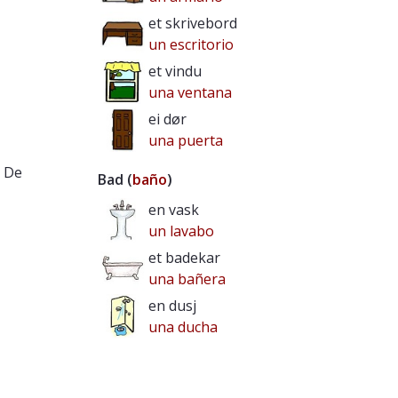
et skrivebord
un escritorio
et vindu
una ventana
ei dør
una puerta
. De
Bad (
baño
)
en vask
un lavabo
et badekar
una bañera
en dusj
una ducha