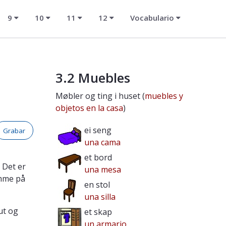
9
10
11
12
Vocabulario
3.2 Muebles
Møbler og ting i huset (
muebles y
objetos en la casa
)
ei seng
Grabar
una cama
et bord
. Det er
una mesa
omme på
en stol
una silla
ut og
et skap
un armario