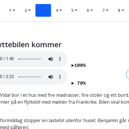
1
2
3
4
5
6
7
8
lyttebilen kommer
►100%
► 70%
Vidal bor i et hus med fire madrasser, fire stoler og ett bord
venter på en flyttebil med møbler fra Frankrike. Bilen skal k
ormiddag stopper en lastebil utenfor huset. Benjamin går 
med sjåføren.