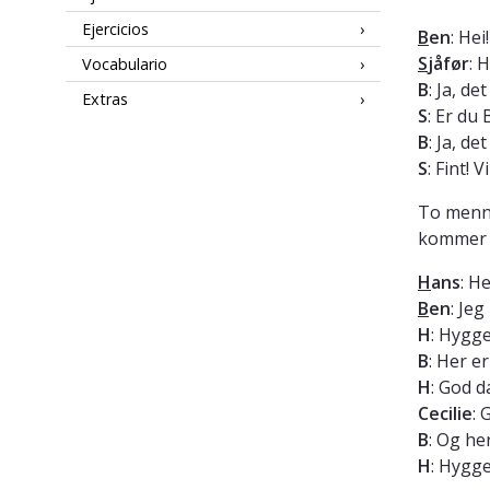
Ejercicios
B
en
: Hei!
S
jåfør
: 
Vocabulario
B
: Ja, de
Extras
S
: Er du
B
: Ja, det
S
: Fint! 
To menn 
kommer u
H
ans
: H
B
en
: Je
H
: Hygge
B
: Her e
H
: God 
Cecilie
: 
B
: Og he
H
: Hygge