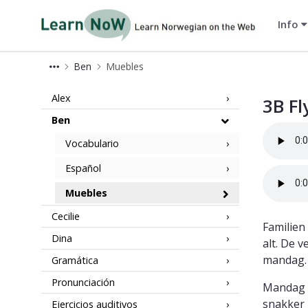
Info
LearnNoW-es
Ben
Muebles
3B LearnNoW
Alex
3B F
Ben
Vocabulario
Español
Muebles
Cecilie
Familien 
Dina
alt. De 
mandag.
Gramática
Pronunciación
Mandag f
snakker 
Ejercicios auditivos