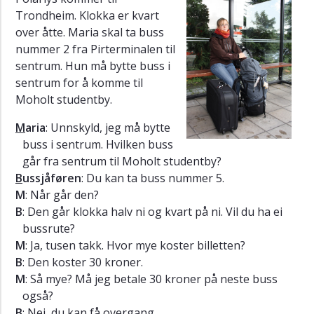
Trondheim. Klokka er kvart
D
over åtte. Maria skal ta buss
Desta
nummer 2 fra Pirterminalen til
på
Gjøvik
sentrum. Hun må bytte buss i
sentrum for å komme til
Grammar
Moholt studentby.
Pronunciation
M
aria
: Unnskyld, jeg må bytte
Listening
buss i sentrum. Hvilken buss
exercises
går fra sentrum til Moholt studentby?
Exercises
B
ussjåføren
: Du kan ta buss nummer 5.
Vocabulary
M
: Når går den?
B
: Den går klokka halv ni og kvart på ni. Vil du ha ei
Extras
bussrute?
M
: Ja, tusen takk. Hvor mye koster billetten?
B
: Den koster 30 kroner.
M
: Så mye? Må jeg betale 30 kroner på neste buss
også?
B
: Nei, du kan få overgang.