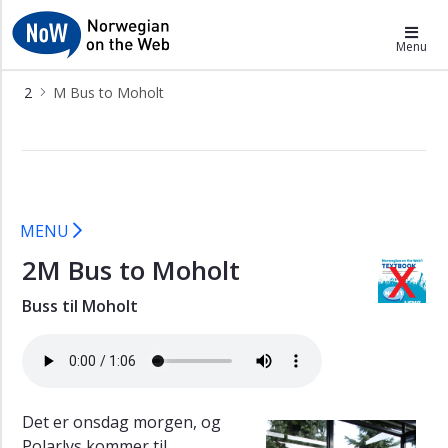
×
NoW
Menu
K
2
M Bus to Moholt
To
Moholt
2M Bus to Moholt - NoW
studentby
A
The
airport
MENU
express
coach
2M Bus to Moholt
M
Buss til Moholt
Bus
to
Moholt
P
To
Det er onsdag morgen, og
the
Polarlys kommer til
reception