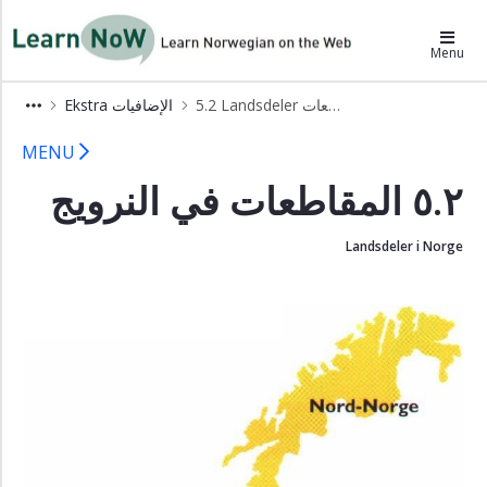
×
LearnNoW-ar
Menu
Alex
5.2 Landsdeler المقاطعات
Ekstra الإضافيات
أليكس
5 Ekstra LearnNoW
Ben
MENU
بن
٥.٢ المقاطعات في النرويج
Cecilie
سسيليه
Landsdeler i Norge
Dina
دينا
Grammatikk
القواعد
Uttale
اللفظ
Lytteoppgaver
تمارين
الاستماع