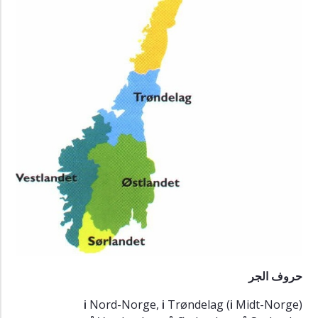
Oppgaver
التمارين
Gloser
المفردات
Ekstra
الإضافيات
5.1
Farger
الألوان
5.2
Landsdeler
المقاطعات
5.3
Mat
الطعام
حروف الجر
5.4
i
Nord-Norge,
i
Trøndelag (
i
Midt-Norge)
Rom