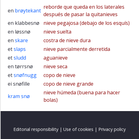
reborde que queda en los laterales
12.2
en
brøytekant
después de pasar la quitanieves
Det
en klabbesnø
nieve pegajosa (debajo de los esquís)
12.3
en løssnø
nieve suelta
Man
(uno)
en
skare
costra de nieve dura
et
slaps
nieve parcialmente derretida
12.4
et
sludd
aguanieve
Pascua
y
en tørrsnø
nieve seca
17
et
snøfnugg
copo de nieve
de
ei snøfille
copo de nieve grande
mayo
nieve húmeda (buena para hacer
12.5
kram snø
bolas)
Fluidez
y
ritmo
Editorial responsibility
|
Use of cookies
|
Privacy policy