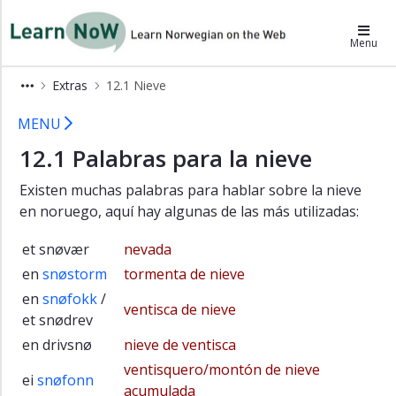
×
LearnNoW-es
Menu
Alex
Extras
12.1 Nieve
Ben
Extras 12.1 LearnNoW
MENU
Cecilie
12.1 Palabras para la nieve
Dina
Gramática
Existen muchas palabras para hablar sobre la nieve
Pronunciación
en noruego, aquí hay algunas de las más utilizadas:
Ejercicios
et snøvær
nevada
auditivos
en
snøstorm
tormenta de nieve
Ejercicios
en
snøfokk
/
ventisca de nieve
Vocabulario
et snødrev
Extras
en drivsnø
nieve de ventisca
ventisquero/montón de nieve
12.1
ei
snøfonn
acumulada
Nieve