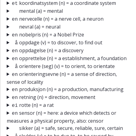
koordinatsystem
(n) = a coordinate system
et
mental
(a) = mental
nervecelle
(n) = a nerve cell, a neuron
en
nevral
(a) = neural
nobelpris
(n) = a Nobel Prize
en
oppdage
(v) = to discover, to find out
å
oppdagelse
(n) = a discovery
en
opprettelse
(n) = a establishment, a foundation
en
orientere (seg)
(v) = to orient, to orientate
å
orienteringsevne
(n) = a sense of direction,
en
sense of locality
produksjon
(n) = a production, manufacturing
en
retning
(n) = direction, movement
en
rotte
(n) = a rat
ei
sensor
(n) = here: a device which detects or
en
measures a physical property, also: censor
sikker
(a) = safe, secure, reliable, sure, certain
skyldes
(v) = to be due to, to be caused by