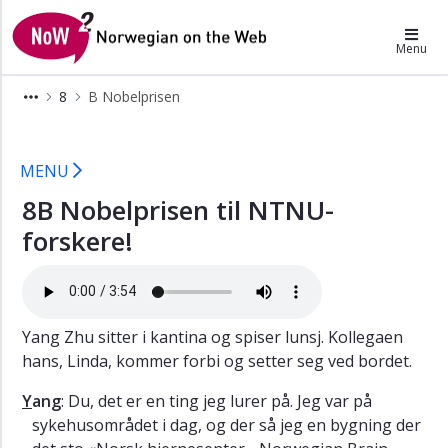
×
NoW2
Menu
A
8
B Nobelprisen
NTNUs
historie
B Nobelprisen
B
MENU
Nobelprisen
8B Nobelprisen til NTNU-
X
Norske
forskere!
nobelprisvinnere
Skriftlige
oppgaver
Lytteoppgaver
Yang Zhu sitter i kantina og spiser lunsj. Kollegaen
hans, Linda, kommer forbi og setter seg ved bordet.
Grammatikk
Y
Y
ang
: Du, det er en ting jeg lurer på. Jeg var på
a)
sykehusområdet i dag, og der så jeg en bygning der
Sterke