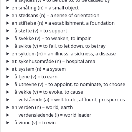
å
småting
(n) = a small object
en
stedsans
(n) = a sense of orientation
en
stiftelse
(n) = a establishment, a foundation
en
støtte
(v) = to support
å
svekke
(v) = to weaken, to impair
å
svikte
(v) = to fail, to let down, to betray
å
sykdom
(n) = an illness, a sickness, a disease
en
sykehusområde
(n) = hospital area
et
system
(n) = a system
et
tjene
(v) = to earn
å
utnevne
(v) = to appoint, to nominate, to choose
å
vekke
(v) = to evoke, to cause
å
velstående
(a) = well-to-do, affluent, prosperous
verden
(n) = world, earth
en
verdensledende
(i) = world leader
vinne
(v) = to win
å