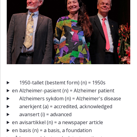
1950-tallet (bestemt form)
(n) = 1950s
Alzheimer-pasient
(n) = Alzheimer patient
en
Alzheimers sykdom
(n) = Alzheimer's disease
anerkjent
(a) = accredited, acknowledged
avansert
(i) = advanced
avisartikkel
(n) = a newspaper article
en
basis
(n) = a basis, a foundation
en