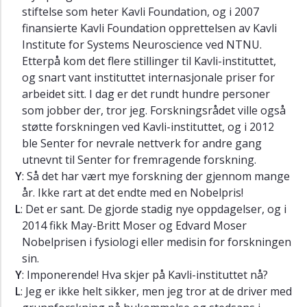
stiftelse som heter Kavli Foundation, og i 2007
finansierte Kavli Foundation opprettelsen av Kavli
Institute for Systems Neuroscience ved NTNU.
Etterpå kom det flere stillinger til Kavli-instituttet,
og snart vant instituttet internasjonale priser for
arbeidet sitt. I dag er det rundt hundre personer
som jobber der, tror jeg. Forskningsrådet ville også
støtte forskningen ved Kavli-instituttet, og i 2012
ble Senter for nevrale nettverk for andre gang
utnevnt til Senter for fremragende forskning.
Y
: Så det har vært mye forskning der gjennom mange
år. Ikke rart at det endte med en Nobelpris!
L
: Det er sant. De gjorde stadig nye oppdagelser, og i
2014 fikk May-Britt Moser og Edvard Moser
Nobelprisen i fysiologi eller medisin for forskningen
sin.
Y
: Imponerende! Hva skjer på Kavli-instituttet nå?
L
: Jeg er ikke helt sikker, men jeg tror at de driver med