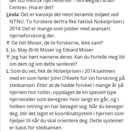
det sto «Norsk hjernesenter - Norwegian Brain
følelser
Centre». Hva er det?
L
inda
: Det er kanskje det mest berømte miljøet ved
NTNU. To forskere derfra fikk faktisk Nobelprisen i
2014. Det er mange som jobber med avansert
hjerneforskning der.
Y
: De het Moser, de to forskerne, ikke sant?
L
: Jo, May-Britt Moser og Edvard Moser.
Y
: Jeg har hørt navnene deres. Kan du fortelle meg litt
om dem og om dette senteret?
L
: Som du vet, fikk de Nobelprisen i 2014 sammen
med en som heter John O’Keefe for sin forskning på
stedsansen. Etter at de hadde forsket i mange år på
hjernen hos rotter, oppdaget de en spesiell type
hjerneceller som beregner hvor langt en går, og i
hvilken retning en har beveget seg. Når du beveger
deg, blir det laget et koordinatsystem i hjernen som
hjelper til når du skal orientere deg. Dette systemet
er basis for stedsansen.