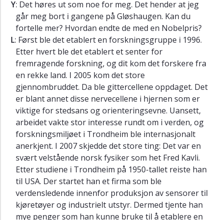
Y
: Det høres ut som noe for meg. Det hender at jeg
går meg bort i gangene på Gløshaugen. Kan du
fortelle mer? Hvordan endte de med en Nobelpris?
L
: Først ble det etablert en forskningsgruppe i 1996.
Etter hvert ble det etablert et senter for
fremragende forskning, og dit kom det forskere fra
en rekke land. I 2005 kom det store
gjennombruddet. Da ble gittercellene oppdaget. Det
er blant annet disse nervecellene i hjernen som er
viktige for stedsans og orienteringsevne. Uansett,
arbeidet vakte stor interesse rundt om i verden, og
forskningsmiljøet i Trondheim ble internasjonalt
anerkjent. I 2007 skjedde det store ting: Det var en
svært velstående norsk fysiker som het Fred Kavli.
Etter studiene i Trondheim på 1950-tallet reiste han
til USA. Der startet han et firma som ble
verdensledende innenfor produksjon av sensorer til
kjøretøyer og industrielt utstyr. Dermed tjente han
mye penger som han kunne bruke til å etablere en