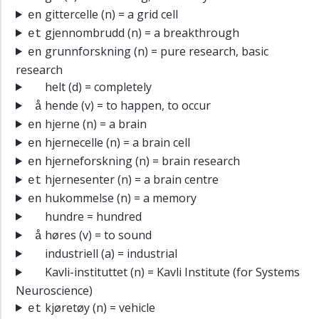
gittercelle
(n) = a grid cell
en
gjennombrudd
(n) = a breakthrough
et
grunnforskning
(n) = pure research, basic
en
research
helt
(d) = completely
hende
(v) = to happen, to occur
å
hjerne
(n) = a brain
en
hjernecelle
(n) = a brain cell
en
hjerneforskning
(n) = brain research
en
hjernesenter
(n) = a brain centre
et
hukommelse
(n) = a memory
en
hundre
= hundred
høres
(v) = to sound
å
industriell
(a) = industrial
Kavli-instituttet
(n) = Kavli Institute (for Systems
Neuroscience)
kjøretøy
(n) = vehicle
et