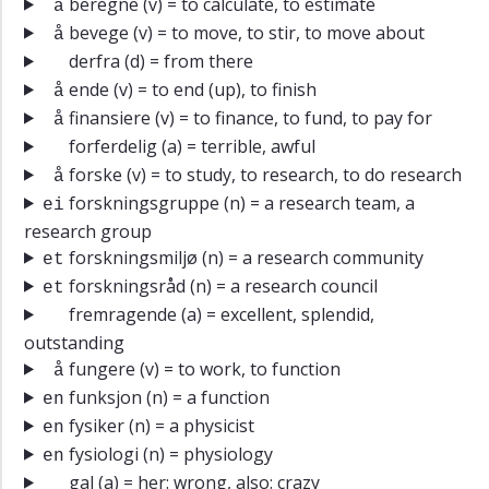
beregne
(v) = to calculate, to estimate
å
bevege
(v) = to move, to stir, to move about
å
derfra
(d) = from there
ende
(v) = to end (up), to finish
å
finansiere
(v) = to finance, to fund, to pay for
å
forferdelig
(a) = terrible, awful
forske
(v) = to study, to research, to do research
å
forskningsgruppe
(n) = a research team, a
ei
research group
forskningsmiljø
(n) = a research community
et
forskningsråd
(n) = a research council
et
fremragende
(a) = excellent, splendid,
outstanding
fungere
(v) = to work, to function
å
funksjon
(n) = a function
en
fysiker
(n) = a physicist
en
fysiologi
(n) = physiology
en
gal
(a) = her: wrong, also: crazy