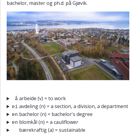
bachelor, master og ph.d. på Gjøvik.
Presentere
steder
Y
e)
Hjelp
med
å
forstå
Y
f)
Norge
arbeide
(v) = to work
å
avdeling
(n) = a section, a division, a department
ei
bachelor
(n) = bachelor's degree
en
blomkål
(n) = a cauliflower
en
bærekraftig
(a) = sustainable