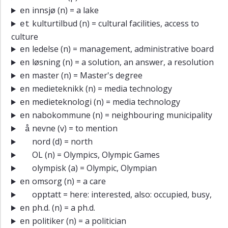
innsjø
(n) = a lake
en
kulturtilbud
(n) = cultural facilities, access to
et
culture
ledelse
(n) = management, administrative board
en
løsning
(n) = a solution, an answer, a resolution
en
master
(n) = Master's degree
en
medieteknikk
(n) = media technology
en
medieteknologi
(n) = media technology
en
nabokommune
(n) = neighbouring municipality
en
nevne
(v) = to mention
å
nord
(d) = north
OL
(n) = Olympics, Olympic Games
olympisk
(a) = Olympic, Olympian
omsorg
(n) = a care
en
opptatt
= here: interested, also: occupied, busy,
ph.d.
(n) = a ph.d.
en
politiker
(n) = a politician
en