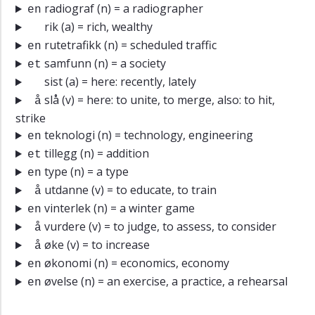
radiograf
(n) = a radiographer
en
rik
(a) = rich, wealthy
rutetrafikk
(n) = scheduled traffic
en
samfunn
(n) = a society
et
sist
(a) = here: recently, lately
slå
(v) = here: to unite, to merge, also: to hit,
å
strike
teknologi
(n) = technology, engineering
en
tillegg
(n) = addition
et
type
(n) = a type
en
utdanne
(v) = to educate, to train
å
vinterlek
(n) = a winter game
en
vurdere
(v) = to judge, to assess, to consider
å
øke
(v) = to increase
å
økonomi
(n) = economics, economy
en
øvelse
(n) = an exercise, a practice, a rehearsal
en