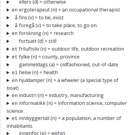
ellers
(d) = otherwise
ergoterapeut
(n) = an occupational therapist
en
fins
(v) = to be, exist
å
foregå
(v) = to take place, to go on
å
forskning
(n) = research
en
fortsatt
(d) = still
friluftsliv
(n) = outdoor life, outdoor recreation
et
fylke
(n) = county, province
et
gammeldags
(a) = oldfashioned, out-of-date
helse
(n) = health
ei
hjuldamper
(n) = a wheeler (a special type of
en
boat)
industri
(n) = industry, manufacturing
en
informatikk
(n) = information science, computer
en
science
innbyggertall
(n) = a population, a number of
et
inhabitants
innenfor
(p) = within