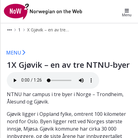
×
NoW2
Menu
A
1
X Gjøvik – en av tre NTNU-byer
Yang
kommer
X Gjøvik – en av tre NTNU-byer - N
til
Trondheim
MENU
B
1X Gjøvik – en av tre NTNU-byer
Simon
har
studert
i
Ålesund
NTNU har campus i tre byer i Norge – Trondheim,
Ålesund og Gjøvik.
X
Gjøvik
Gjøvik ligger i Oppland fylke, omtrent 100 kilometer
–
nord for Oslo. Byen ligger rett ved Norges største
en
av
innsjø, Mjøsa. Gjøvik kommune har cirka 30 000
tre
innbyggere, og de siste årene har innbyggertallet