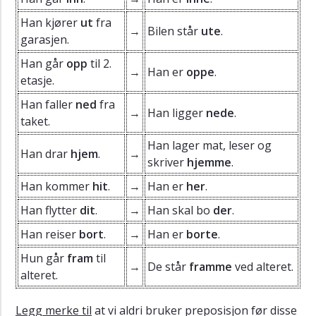
Y
Han kjører
ut
fra
a)
→
Bilen står
ute
.
Adverb
garasjen.
med
Han går
opp
til 2.
og
→
Han er
oppe
.
etasje.
uten
bevegelse
Han faller
ned
fra
→
Han ligger
nede
.
Y
taket.
b)
Han lager mat, leser og
Markeringer
Han drar
hjem
.
→
skriver
hjemme
.
Y
Han kommer
hit
.
→
Han er
her
.
c)
Ordliste
Han flytter
dit
.
→
Han skal bo
der
.
religion
Han reiser
bort
.
→
Han er
borte
.
Y
d)
Hun går
fram
til
→
De står
framme
ved alteret.
Ordliste
alteret.
samlivsformer
Y
Legg merke til
at vi aldri bruker preposisjon før disse