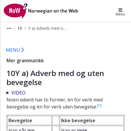
×
NoW2
Menu
A
10
Y a) Adverb med og uten bevegelse
En
sørgelig
Y a) Adverb med og uten bevegelse
dag
MENU
B
En
Mer grammatikk
festdag
10Y a) Adverb med og uten
X
Religion
bevegelse
i
Norge
VIDEO
Noen
adverb
har to former, én for verb med
Skriftlige
[1]
oppgaver
bevegelse og én for verb uten bevegelse.
Lytteoppgaver
Bevegelse
Ikke bevegelse
Grammatikk
Han går
inn
.
→
Han er
inne
.