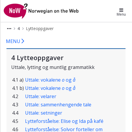
×
NoW2
Menu
A
4
Lytteoppgaver
Valg
av
Lytteoppgaver
MENU
bolig
B
4 Lytteoppgaver
En
boligannonse
Uttale, lytting og muntlig grammatikk
X
Boligtyper
4.1 a)
Uttale: vokalene
o
og
å
4.1 b)
Uttale: vokalene
o
og
å
Skriftlige
oppgaver
4.2
Uttale: velarer
Lytteoppgaver
4.3
Uttale: sammenhengende tale
4.4
Uttale: setninger
Grammatikk
4.5
Lytteforståelse: Elise og Ida på kafé
Y
a)
4.6
Lytteforståelse: Solvor forteller om