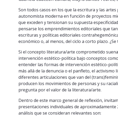
Son todos casos en los que la escritura y las arte
autonomista moderna en función de proyectos micro
que exceden y tensionan su supuesta especificida
pensarse los emprendimientos editoriales que tan
escrituras y políticas editoriales contrahegemóni
económico o, al menos, del ciclo a corto plazo. ¿Se 
Si el concepto literatura/arte comprometido suen
intervención estético-política bajo conceptos como
entender las formas de intervención estético-polí
más allá de la denuncia o el panfleto, el activismo li
diferentes articulaciones que van del (trans)femin
producen los movimientos de personas y su racializ
pregunta por el valor de la literatura/arte.
Dentro de este marco general de reflexión, invita
presentaciones individuales de aproximadamente 2
análisis que se consideran relevantes son: