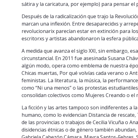
sátira y la caricatura, por ejemplo) para pensar el
Después de la radicalización que trajo la Revoluci
marcan una inflexión. Entre desaparecidxs y arrepe
revolucionarix parecían estar en extinción para l
escritorxs y artistas abandonaron la esfera públic
A medida que avanza el siglo XXI, sin embargo, es
circunstancial. En 2011 fue asesinada Susana Cháve
algún modo, opera como emblema de nuestra época.
Chicas muertas, Por qué volvías cada verano o An
feministas. La literatura, la música, la performa
como “Ni una menos” o las protestas estudiantiles
consolidan colectivos como Mujeres Creando o el 
La ficción y las artes tampoco son indiferentes a l
humano, como lo evidencian Distancia de rescate, 
de las provincias o trabajos de Cecilia Vicuña o Ana
disidencias étnicas o de género también abundan, 
Gabriela Cabezón Cámara, Mayra Santos-Febres, Sh