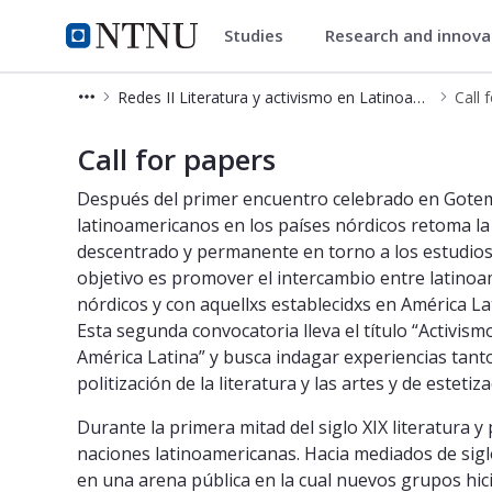
Studies
Research and innov
Department of Language and L
NTNU Home
Redes II Literatura y activismo en Latinoamérica. Segundas jornadas de estudios literarios y culturales latinoamericanos en los países nórdicos
Call 
Call for papers
Call for papers
Después del primer encuentro celebrado en Gotembu
latinoamericanos en los países nórdicos retoma la 
descentrado y permanente en torno a los estudios l
objetivo es promover el intercambio entre latinoa
nórdicos y con aquellxs establecidxs en América L
Esta segunda convocatoria lleva el título “Activismo
América Latina” y busca indagar experiencias tanto
politización de la literatura y las artes y de estetiza
Durante la primera mitad del siglo XIX literatura y 
naciones latinoamericanas. Hacia mediados de siglo
en una arena pública en la cual nuevos grupos hicie